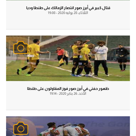
الوطن العربي
قتال كبير في أبرز صور انتصار الزمالك على طنطا وديا
الثلاثاء، 28 يوليه 2020 - 19:08
في المونديال
رياضة نسائية
آسيا
أمريكا
ركن الألعاب
أقسام خاصة
ظهور حفني في أبرز صور فوز المقاولون على طنطا
الأحد، 26 يناير 2020 - 19:14
Gamers
ميركاتو
تحقيق في الجول
تقرير في الجول