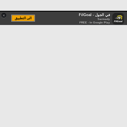
في الجول - FilGoal
×
الى التطبيق
Sarmady
FREE - In Google Play