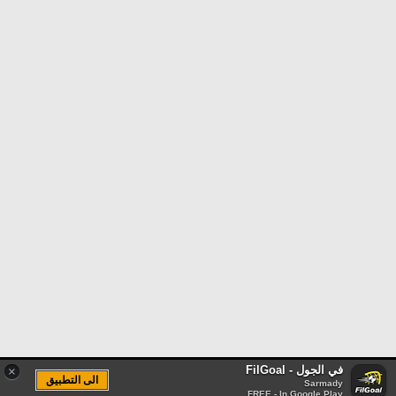
في الجول - FilGoal
×
الى التطبيق
Sarmady
FREE - In Google Play