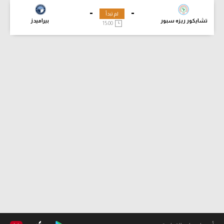
-
-
لم تبدأ
تشايكور ريزه سبور
بيراميدز
15:00