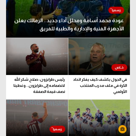
الدوري الإنجليزي
سعودي في الجول
الدوري الإسباني
عودة محمد أسامة ومحلل أداء جديد.. الزمالك يعلن
الدوري الإنجليزي
الأجهزة الفنية والإدارية والطبية للفريق
دوري أبطال أوروبا
الدوري الإسباني
القسم الثاني
دوري أبطال أوروبا
رياضات أخرى
القسم الثاني
أمم إفريقيا
رياضات أخرى
في الجول يكشف كيف يفكر اتحاد
رئيس طرابزون: صلاح شكر الله
كرة السلة الأمريكية
أمم إفريقيا
الكرة في ملف مدرب المنتخب
لانضمامه إلى طرابزون.. وغطينا
الأولمبي
نصف قيمة الصفقة
كرة سلة
كرة السلة الأمريكية
كرة يد
كرة سلة
كرة طائرة
كرة يد
الوطن العربي
كرة طائرة