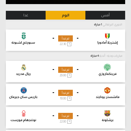
أمس
اليوم
غدا
الدوري البرتغالي
1 مباراة
-
-
لم تبدأ
إشتريلا أمادورا
سبورتنج لشبونة
22:30
مباريات ودية - أندية
4 مباراة
-
-
لم تبدأ
فرينكفاروزي
ريال مدريد
20:00
-
-
لم تبدأ
مانشستر يونايتد
باريس سان جيرمان
18:00
-
-
لم تبدأ
برشلونة
نوتنجهام فورست
22:00