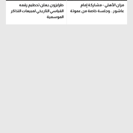
مران الأهلي - مشاركة إمام
طرابزون يعلن تحطيم رقمه
في المونديال
الوطن العربي
عاشور.. وجلسة خاصة من عموتة
القياسي التاريخي لمبيعات التذاكر
الموسمية
رياضة نسائية
في المونديال
آسيا
رياضة نسائية
أمريكا
آسيا
ركن الألعاب
أمريكا
ركن الألعاب
أقسام خاصة
Gamers
أقسام خاصة
ميركاتو
Gamers
تحقيق في الجول
ميركاتو
تقرير في الجول
تحقيق في الجول
تحليل في الجول
تقرير في الجول