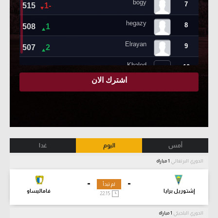
أمس
اليوم
غدا
الدوري البرتغالي
1 مباراة
-
-
لم تبدأ
إشتوريل برايا
فاماليساو
22:15
الدوري البلجيكي
1 مباراة