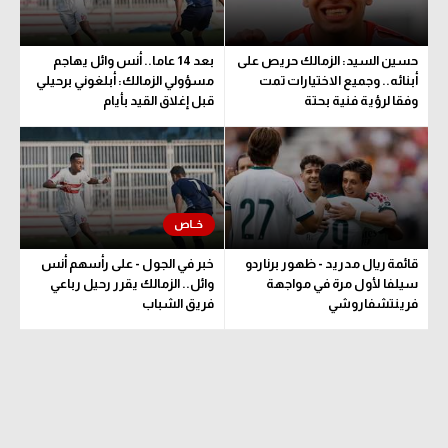
حكايات في الجول
تحليل في الجول
كويز في الجول
حسين السيد: الزمالك حريص على
بعد 14 عاما.. أنس وائل يهاجم
حكايات في الجول
أبنائه.. وجميع الاختيارات تمت
مسؤولي الزمالك: أبلغوني برحيلي
فيديو في الجول
وفقا لرؤية فنية بحتة
قبل إغلاق القيد بأيام
كويز في الجول
فيديو في الجول
قائمة ريال مدريد - ظهور برناردو
خبر في الجول - على رأسهم أنس
سيلفا لأول مرة في مواجهة
وائل.. الزمالك يقرر رحيل رباعي
فرينتشفاروشي
فريق الشباب