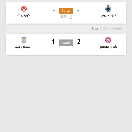
-
-
لم تبدأ
كلوب بروج
كورتريك
21:45
مباريات ودية - أندية
1 مباراة
1
2
انتهت
بايرن ميونيخ
أستون فيلا