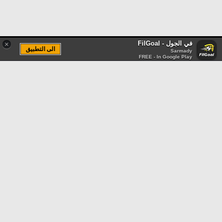
في الجول - FilGoal
×
الى التطبيق
Sarmady
FREE - In Google Play