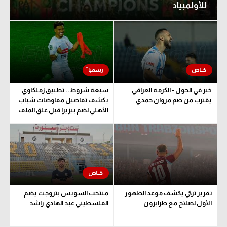
للأولمبياد
الدوري السعودي للمحترفين
دوري أبطال أوروبا
دوري أبطال إفريقيا
كل البطولات
خبر في الجول - الكرمة العراقي
سبعة شروط.. تطبيق زملكاوي
يقترب من ضم مروان حمدي
يكشف تفاصيل مفاوضات شباب
الأهلي لضم بيزيرا قبل غلق الملف
أقسام
الكرة المصرية
الدوري المصري
الكرة الأوروبية
تقرير تركي يكشف موعد الظهور
منتخب السويس بتروجت يضم
الكرة الإفريقية
الأول لصلاح مع طرابزون
الفلسطيني عبد الهادي راشد
منتخب مصر