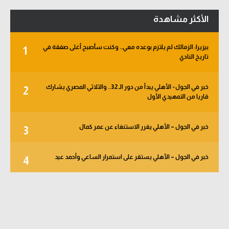
سعودي في الجول
الأكثر مشاهدة
الدوري الإنجليزي
بيزيرا: الزمالك لم يلتزم بوعده معي.. وكنت سأصبح أغلى صفقة في
1
الدوري الإسباني
تاريخ النادي
دوري أبطال أوروبا
خبر في الجول - الأهلي يبدأ من دور الـ 32.. والثلاثي المصري يشارك
2
القسم الثاني
قاريا من التمهيدي الأول
رياضات أخرى
خبر في الجول – الأهلي يقرر الاستنغاء عن عمر كمال
3
أمم إفريقيا
كرة السلة الأمريكية
خبر في الجول – الأهلي يستقر على استمرار الساعي وأحمد عيد
4
كرة سلة
كرة يد
كرة طائرة