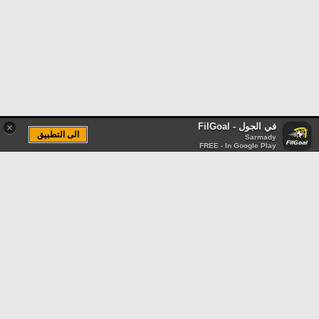
في الجول - FilGoal
×
الى التطبيق
Sarmady
FREE - In Google Play