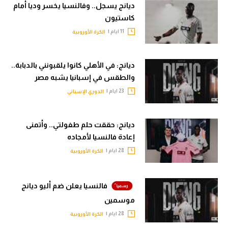
ديانج يسجل.. وفالنسيا يخسر وديا أمام
الدوري الإنجليزي
سعودي في الجول
كاستيون
11 ايام |
الدوري الإسباني
الكرة الأوروبية
الدوري الإنجليزي
دوري أبطال أوروبا
الدوري الإسباني
ديانج: في الأهلي كانوا يلقبونني بالدبابة..
القسم الثاني
دوري أبطال أوروبا
والطقس في إسبانيا يشبه مصر
23 ايام |
الدوري الإسباني
رياضات أخرى
القسم الثاني
أمم إفريقيا
رياضات أخرى
ديانج: حققت حلم طفولتي.. وأتمنى
كرة السلة الأمريكية
أمم إفريقيا
إعادة فالنسيا لأمجاده
28 ايام |
الكرة الأوروبية
كرة سلة
كرة السلة الأمريكية
كرة يد
كرة سلة
فالنسيا يعلن ضم أليو ديانج
كرة طائرة
كرة يد
موسمين
28 ايام |
الكرة الأوروبية
الوطن العربي
كرة طائرة