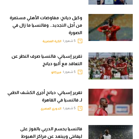
حكايات في الجول
تحليل في الجول
كويز في الجول
وكيل ديانج: مفاوضات الأهلي مستمرة
حكايات في الجول
من أجل التجديد.. وفالنسيا ما زال في
فيديو في الجول
الصورة
كويز في الجول
5 شهور |
الكرة المصرية
فيديو في الجول
تقرير إسباني: فالنسيا صرف النظر عن
التعاقد مع أليو ديانج
5 شهور |
ميركاتو
تقرير إسباني: ديانج أجرى الكشف الطبي
لـ فالنسيا في القاهرة
5 شهور |
الدوري المصري
فالنسيا يحسم الدربي بالفوز على
ليفانتي ويبتعد عن مراكز الهبوط