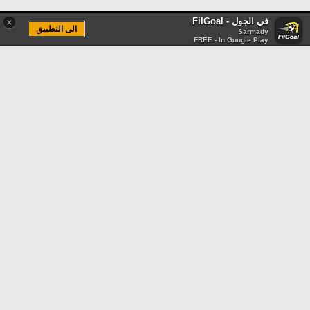
في الجول - FilGoal
×
الى التطبيق
Sarmady
FREE - In Google Play