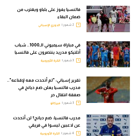
في المونديال
الوطن العربي
فالنسيا يفوز على بلباو ويقترب من
ضمان البقاء
رياضة نسائية
في المونديال
2 شهور |
الدوري الإسباني
آسيا
رياضة نسائية
أمريكا
آسيا
في مباراة سيميوني الـ1000.. شباب
أتلتيكو مدريد ينتصرون على فالنسيا
ركن الألعاب
أمريكا
3 شهور |
الكرة الأوروبية
ركن الألعاب
أقسام خاصة
Gamers
تقرير إسباني: "لم أتحدث معه لإقناعه"..
أقسام خاصة
مدرب فالنسيا يعلن ضم ديانج في
ميركاتو
صفقة انتقال حر
Gamers
تحقيق في الجول
3 شهور |
ميركاتو
ميركاتو
تقرير في الجول
مدرب فالنسيا: ضم ديانج؟ لن أتحدث
تحقيق في الجول
عن لاعبين ليسوا في فريقي
تحليل في الجول
تقرير في الجول
4 شهور |
الكرة الأوروبية