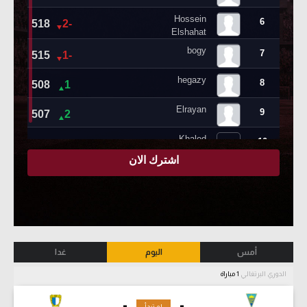
أمس
اليوم
غدا
الدوري البرتغالي
1 مباراة
-
-
لم تبدأ