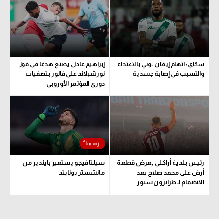
الدوري الإنجليزي
سعودي في الجول
الدوري الإسباني
الدوري الإنجليزي
دوري أبطال أوروبا
الدوري الإسباني
سكاي: اتهام إيفان توني بالاعتداء
إبراهيم عادل يصنع هدفا في فوز
القسم الثاني
دوري أبطال أوروبا
والتسبب في إصابة جسدية
نورشيلاند على فالور بتصفيات
دوري المؤتمر الأوروبي
رياضات أخرى
القسم الثاني
أمم إفريقيا
رياضات أخرى
كرة السلة الأمريكية
أمم إفريقيا
كرة سلة
كرة السلة الأمريكية
رئيس بلدية أراكلي يعرض قطعة
سيلتا فيجو يستعير بايندير من
كرة يد
كرة سلة
أرض على محمد صلاح بعد
مانشستر يونايتد
الانضمام لـ طرابزون سبور
كرة طائرة
كرة يد
الوطن العربي
كرة طائرة