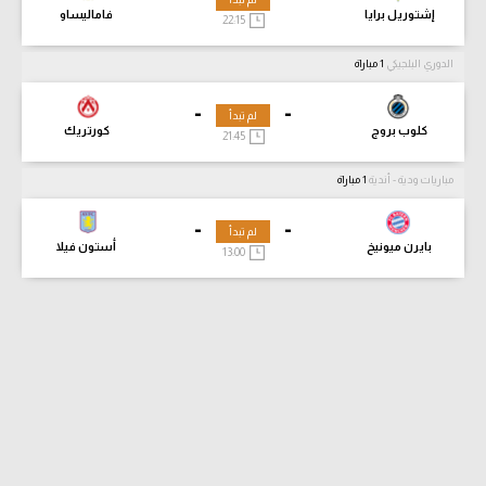
إشتوريل برايا
فاماليساو
22:15
الدوري البلجيكي
1 مباراة
-
-
لم تبدأ
كلوب بروج
كورتريك
21:45
مباريات ودية - أندية
1 مباراة
-
-
لم تبدأ
بايرن ميونيخ
أستون فيلا
13:00