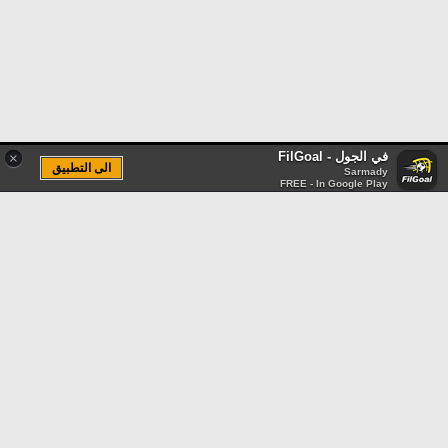
في الجول - FilGoal
×
الى التطبيق
Sarmady
FREE - In Google Play