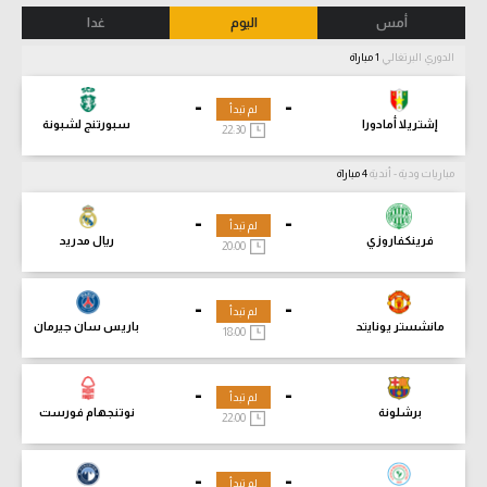
أمس
اليوم
غدا
الدوري البرتغالي
1 مباراة
-
-
لم تبدأ
إشتريلا أمادورا
سبورتنج لشبونة
22:30
مباريات ودية - أندية
4 مباراة
-
-
لم تبدأ
فرينكفاروزي
ريال مدريد
20:00
-
-
لم تبدأ
مانشستر يونايتد
باريس سان جيرمان
18:00
-
-
لم تبدأ
برشلونة
نوتنجهام فورست
22:00
-
-
لم تبدأ