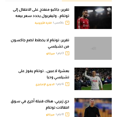
الدوري الإنجليزي
سعودي في الجول
تقرير: جاكبو منفتح على الانتقال إلى
توتنام.. وليفربول يحدد سعر بيعه
الدوري الإسباني
الدوري الإنجليزي
بالأمس |
الكرة الأوروبية
دوري أبطال أوروبا
الدوري الإسباني
القسم الثاني
دوري أبطال أوروبا
تقرير: توتنام لا يخطط لضم جاكسون
من تشيلسي
رياضات أخرى
القسم الثاني
3 ايام |
ميركاتو
أمم إفريقيا
رياضات أخرى
كرة السلة الأمريكية
أمم إفريقيا
بعشرة لاعبين.. توتنام يفوز على
تشيلسي وديا
كرة سلة
كرة السلة الأمريكية
6 ايام |
الدوري الإنجليزي
كرة يد
كرة سلة
كرة طائرة
كرة يد
دي زيربي: هناك قنبلة أخرى في سوق
انتقالات توتنام
الوطن العربي
كرة طائرة
8 ايام |
ميركاتو