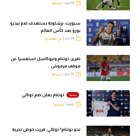
حكايات في الجول
19 ايام |
ميركاتو
تحليل في الجول
كويز في الجول
حكايات في الجول
سبورت: برشلونة يستهدف ضم بيدرو
فيديو في الجول
بورو بعد كأس العالم
كويز في الجول
20 ايام |
في المونديال
فيديو في الجول
تقرير: توتنام ونيوكاسل استفسرا عن
موقف مرموش
26 ايام |
ميركاتو
توتنام يعلن ضم تونالي
شهر |
ميركاتو
نحو توتنام؟ تونالي: قررت خوض تجربة