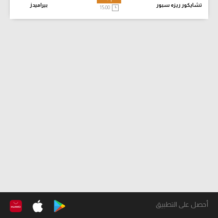
تشايكور ريزه سبور
بيراميدز
15:00
أحصل على التطبيق