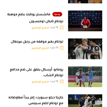
في المونديال
الوطن العربي
رياضة نسائية
مانشستر يونايتد يضم موهبة
في المونديال
توتنام تاينان تومبسون
آسيا
رياضة نسائية
18 ايام |
الدوري الإنجليزي
أمريكا
آسيا
توتنام يغير موقفه من رحيل بيرجفال
ركن الألعاب
أمريكا
19 ايام |
الدوري الإنجليزي
ركن الألعاب
أقسام خاصة
Gamers
أقسام خاصة
رومانو: أرسنال يتفق على ضم مدافع
ميركاتو
توتنام الشاب
Gamers
تحقيق في الجول
19 ايام |
الدوري الإنجليزي
ميركاتو
تقرير في الجول
تحقيق في الجول
جازيتا ديلو سبورت: إنتر يبدأ مفاوضاته
تحليل في الجول
مع توتنام لضم سبينس
تقرير في الجول