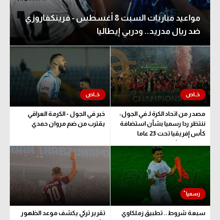
مواعيد مباريات السبت 8 أغسطس - فرينكفاروزي
ضد ريال مدريد.. ودربي إيطاليا
مصدر من اتحاد الكرة لـ في الجول:
خبر في الجول - الكرمة العراقي
ننتظر ردا رسميا بشأن استضافة
يقترب من ضم مروان حمدي
كأس إفريقيا تحت 23 عاما
المؤهلة للأولمبياد
سبعة شروط.. تطبيق زملكاوي
تقرير تركي يكشف موعد الظهور