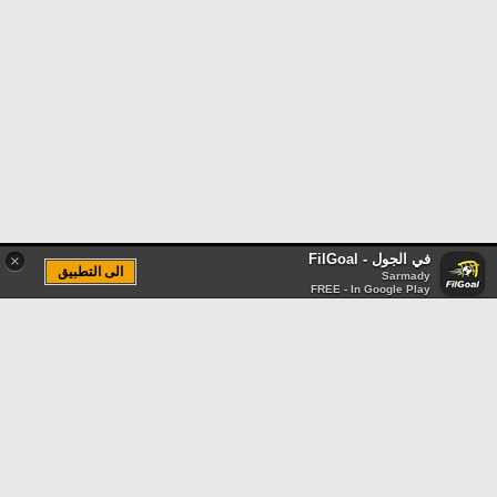
في الجول - FilGoal
×
الى التطبيق
Sarmady
FREE - In Google Play