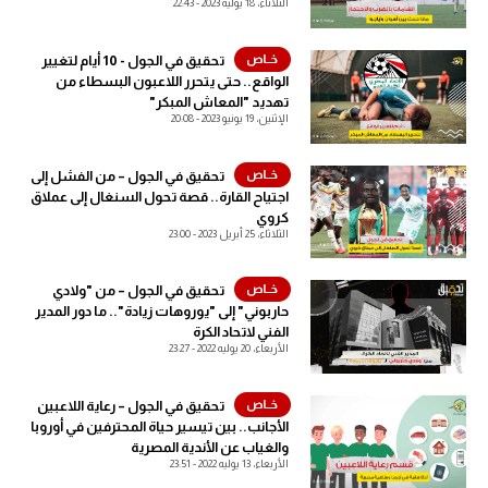
الثلاثاء، 18 يوليه 2023 - 22:43
الدوري السعودي للمحترفين
تحقيق في الجول - 10 أيام لتغيير
الواقع.. حتى يتحرر اللاعبون البسطاء من
دوري أبطال أوروبا
تهديد "المعاش المبكر"
الإثنين، 19 يونيو 2023 - 20:08
دوري أبطال إفريقيا
تحقيق في الجول – من الفشل إلى
كل البطولات
اجتياح القارة.. قصة تحول السنغال إلى عملاق
كروي
الثلاثاء، 25 أبريل 2023 - 23:00
أقسام
تحقيق في الجول – من "ولادي
الكرة المصرية
حاربوني" إلى "يوروهات زيادة".. ما دور المدير
الفني لاتحاد الكرة
الدوري المصري
الأربعاء، 20 يوليه 2022 - 23:27
الكرة الأوروبية
تحقيق في الجول – رعاية اللاعبين
الأجانب.. بين تيسير حياة المحترفين في أوروبا
الكرة الإفريقية
والغياب عن الأندية المصرية
الأربعاء، 13 يوليه 2022 - 23:51
منتخب مصر