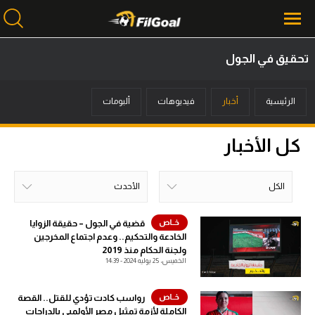
تحقيق في الجول
محتوى إخباري
الرئيسية
أخبار
فيديوهات
ألبومات
الرئيسية
أخبار
كل الأخبار
مباريات
الكل
الأحدث
ميركاتو
الكل
خلال اليوم
خلال الشهر
خلال الإسبوع
الأحدث
الأكثر قراءة
فانتازي في الجول
قضية في الجول – حقيقة الزوايا
الخادعة والتحكيم.. وعدم اجتماع المخرجين
ولجنة الحكام منذ 2019
مسابقة التوقعات
الخميس، 25 يوليه 2024 - 14:39
فيديوهات
رواسب كادت تؤدي للقتل.. القصة
عدسات
الكاملة لأزمة تمثيل مصر الأولمبي بالدراجات