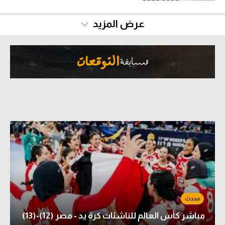
سعودي في الجول
عرض المزيد
الدوري الإنجليزي
الدوري الإسباني
دوري أبطال أوروبا
القسم الثاني
رياضات أخرى
أمم إفريقيا
كرة السلة الأمريكية
كرة سلة
كرة يد
كرة طائرة
مباشر كأس العالم للناشئات كرة يد - مصر (12)-(13)