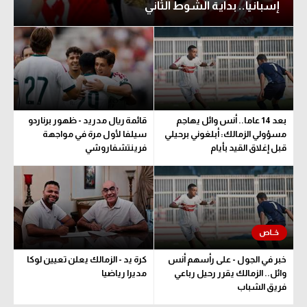
إسبانيا.. بداية الشوط الثاني
الوطن العربي
في المونديال
رياضة نسائية
آسيا
بعد 14 عاما.. أنس وائل يهاجم
قائمة ريال مدريد - ظهور برناردو
أمريكا
مسؤولي الزمالك: أبلغوني برحيلي
سيلفا لأول مرة في مواجهة
قبل إغلاق القيد بأيام
فرينتشفاروشي
ركن الألعاب
أقسام خاصة
Gamers
ميركاتو
خبر في الجول - على رأسهم أنس
كرة يد - الزمالك يعلن تعيين لوكا
تحقيق في الجول
وائل.. الزمالك يقرر رحيل رباعي
مديرا رياضيا
فريق الشباب
تقرير في الجول