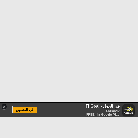
في الجول - FilGoal
×
الى التطبيق
Sarmady
FREE - In Google Play