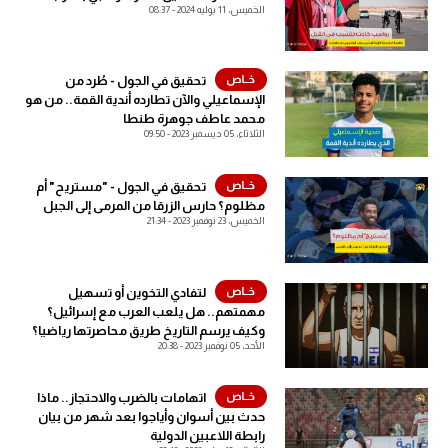
الخميس، 11 يوليه 2024 - 08:37
آراء حرة
ركن الألعاب
تحقيق في الجول - طُرد من
الإسماعيلي والآن تطارده أندية القمة.. من هو
محمد عاطف جوهرة طنطا
الثلاثاء، 05 ديسمبر 2023 - 09:50
بطولات
أمريكا 2026
تحقيق في الجول - "مستريح" أم
مظلوم؟ حارس الزرقا من المرمى إلى الجبل
الدوري المصري
الخميس، 23 نوفمبر 2023 - 21:34
الدوري الإنجليزي الممتاز
لتفادي التخوين أو تسهيل
الدوري الإسباني
مهمتهم.. هل يلعب العرب مع إسرائيل؟
وكيف يرسم التاريخ طريق محاصرتها رياضيا؟
الأحد، 05 نوفمبر 2023 - 20:38
الدوري الإيطالي
الدوري الألماني
اتهامات بالضرب والاحتجاز.. ماذا
حدث بين أسوان وأياجوا بعد شهر من بيان
رابطة اللاعبين الدولية
الدوري الفرنسي