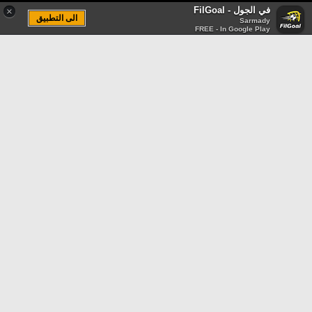
في الجول - FilGoal
×
الى التطبيق
Sarmady
FREE - In Google Play