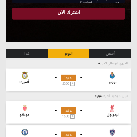
أمس
اليوم
غدا
الدوري البرتغالي
1 مباراة
-
-
لم تبدأ
بورتو
ألفيركا
20:00
مباريات ودية - أندية
3 مباراة
-
-
لم تبدأ
ليفربول
موناكو
16:30
-
-
لم تبدأ