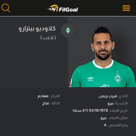
كلاوديو بيتزارو
( لاعب )
محتوى إخباري
الرئيسية
أخبار
مباريات
ميركاتو
فانتازي في الجول
النادي:
فيردر بريمن
المركز :
مهاجم
الجنسية:
بيرو
الحالة :
متاح
مسابقة التوقعات
تاريخ الميلاد:
03/10/1978 (47 سنة)
مكان الميلاد :
بيرو
فيديوهات
رقم القميص :
4
عدسات