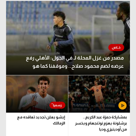
الوطن العربي
في المونديال
رياضة نسائية
آسيا
أمريكا
مصدر من غزل المحلة لـ في الجول: الأهلي رفع
عرضه لضم محمود صلاح.. وموقفنا كما هو
ركن الألعاب
أقسام خاصة
Gamers
ميركاتو
بمشاركة حمزة عبد الكريم..
إيشو يعلن تجديد تعاقده مع
تحقيق في الجول
برشلونة يهزم نوتنجهام ويخسر
الزمالك
من أودينيزي وديا
تقرير في الجول