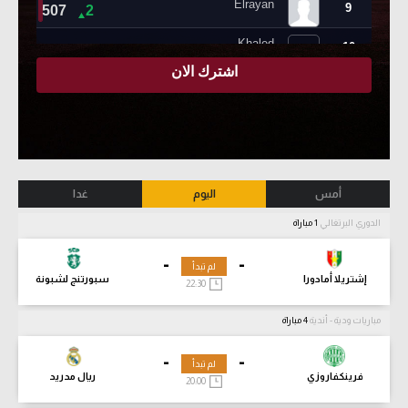
أمس
اليوم
غدا
الدوري البرتغالي
1 مباراة
-
-
لم تبدأ
إشتريلا أمادورا
سبورتنج لشبونة
22:30
مباريات ودية - أندية
4 مباراة
-
-
لم تبدأ
فرينكفاروزي
ريال مدريد
20:00