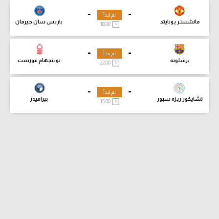
-
-
لم تبدأ
مانشستر يونايتد
باريس سان جيرمان
18:00
-
-
لم تبدأ
برشلونة
نوتنجهام فورست
22:00
-
-
لم تبدأ
تشايكور ريزه سبور
بيراميدز
15:00