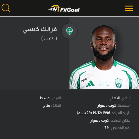
فرانك كيسي
( لاعب )
محتوى إخباري
الرئيسية
أخبار
مباريات
ميركاتو
فانتازي في الجول
النادي:
الأهلي
المركز :
وسط
الجنسية:
كوت ديفوار
الحالة :
متاح
مسابقة التوقعات
تاريخ الميلاد:
19/12/1996 (29 سنة)
مكان الميلاد :
كوت ديفوار
فيديوهات
رقم القميص :
79
عدسات