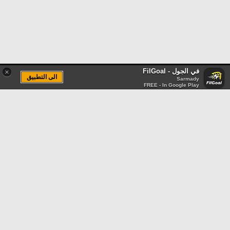
في الجول - FilGoal
×
الى التطبيق
Sarmady
FREE - In Google Play