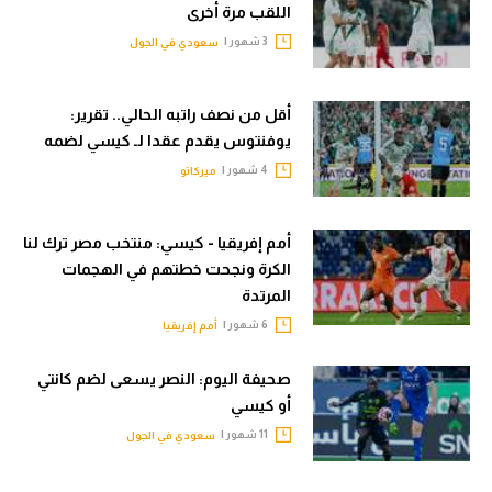
اللقب مرة أخرى
تحليل في الجول
3 شهور |
سعودي في الجول
حكايات في الجول
أقل من نصف راتبه الحالي.. تقرير:
كويز في الجول
يوفنتوس يقدم عقدا لـ كيسي لضمه
فيديو في الجول
4 شهور |
ميركاتو
أمم إفريقيا - كيسي: منتخب مصر ترك لنا
الكرة ونجحت خطتهم في الهجمات
المرتدة
6 شهور |
أمم إفريقيا
صحيفة اليوم: النصر يسعى لضم كانتي
أو كيسي
11 شهور |
سعودي في الجول