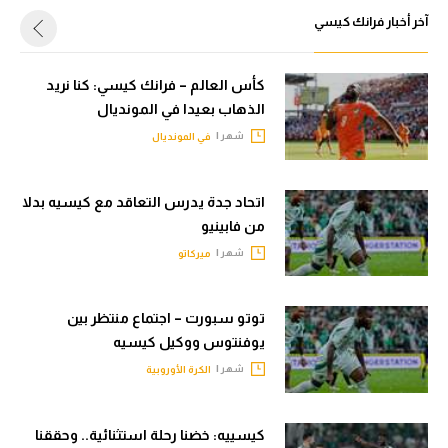
الوطن العربي
آخر أخبار فرانك كيسي
في المونديال
كأس العالم – فرانك كيسي: كنا نريد
رياضة نسائية
الذهاب بعيدا في المونديال
شهر |
في المونديال
آسيا
أمريكا
اتحاد جدة يدرس التعاقد مع كيسيه بدلا
ركن الألعاب
من فابينيو
شهر |
ميركاتو
أقسام خاصة
Gamers
توتو سبورت – اجتماع منتظر بين
يوفنتوس ووكيل كيسيه
ميركاتو
شهر |
الكرة الأوروبية
تحقيق في الجول
كيسييه: خضنا رحلة استثنائية.. وحققنا
تقرير في الجول