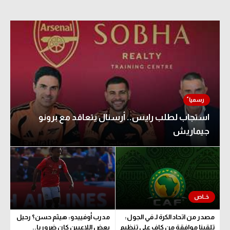
استجاب لطلب رايس.. أرسنال يتعاقد مع برونو
جيماريش
مصدر من اتحاد الكرة لـ في الجول:
مدرب أوفييدو: هيثم حسن؟ رحيل
تلقينا موافقة من كاف على تنظيم
بعض اللاعبين كان ضروريا..