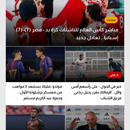
مباشر كأس العالم للناشئات كرة يد - مصر (7)-(7)
إسبانيا.. تعادل جديد
خبر في الجول - على رأسهم أنس
موندو: فليك يستبعد 3 مواهب
وائل.. الزمالك يقرر رحيل رباعي
من معسكر برشلونة الأول..
فريق الشباب
وحمزة عبد الكريم مستمر