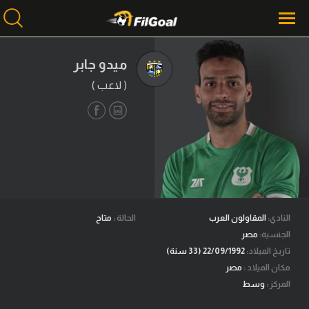
ميدو جابر
( لاعب )
محتوى إخباري
الرئيسية
أخبار
مباريات
ميركاتو
فانتازي في الجول
النادي:
المقاولون العرب
الحالة :
متاح
الجنسية:
مصر
مسابقة التوقعات
تاريخ الميلاد:
22/09/1992 (33 سنة)
مكان الميلاد :
مصر
فيديوهات
المركز :
وسط
عدسات