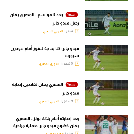
الوطن العربي
بعد 3 مواسم.. المصري يعلن
في المونديال
رحيل ميدو جابر
رياضة نسائية
شهر |
الدوري المصري
آسيا
ميدو جابر: كنا بحاجة للفوز أمام مودرن
أمريكا
سبورت
5 شهور |
الدوري المصري
ركن الألعاب
المصري يعلن تفاصيل إصابة
أقسام خاصة
ميدو جابر
Gamers
9 شهور |
الدوري المصري
ميركاتو
تحقيق في الجول
بعد إصابته أمام بلاك بولز.. المصري
يعلن خضوع ميدو جابر لعملية جراحية
تقرير في الجول
سنه |
الكرة المصرية