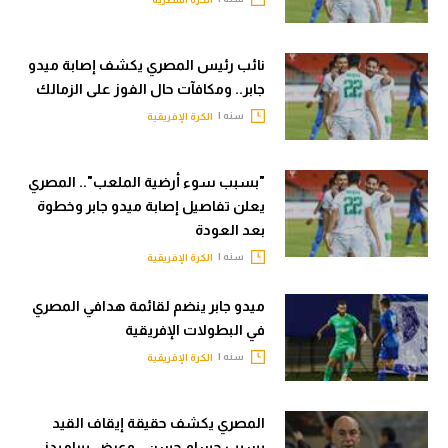
تحليل في الجول
نائب رئيس المصري يكشف إصابة ميدو
حكايات في الجول
جابر.. ومكافآت حال الفوز على الزمالك
كويز في الجول
سنه |
الكرة الإفريقية
فيديو في الجول
"بسبب سوء أرضية الملعب".. المصري
يعلن تفاصيل إصابة ميدو جابر وخطوة
بعد العودة
سنه |
الكرة الإفريقية
ميدو جابر ينضم لقائمة هدافي المصري
في البطولات الإفريقية
سنه |
الكرة الإفريقية
المصري يكشف حقيقة إيقاف القيد
بسبب حسام حسن.. وعرض بيراميدز