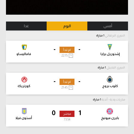
أمس
اليوم
غدا
الدوري البرتغالي
1 مباراة
-
-
لم تبدأ
إشتوريل برايا
فاماليساو
22:15
الدوري البلجيكي
1 مباراة
-
-
لم تبدأ
كلوب بروج
كورتريك
21:45
مباريات ودية - أندية
1 مباراة
0
1
مباشر
بايرن ميونيخ
أستون فيلا
73:55