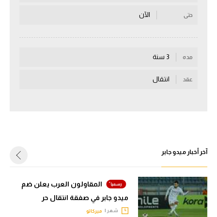
سعودي في الجول
الآن
حتى
الدوري الإنجليزي
الدوري الإسباني
3 سنة
مده
دوري أبطال أوروبا
انتقال
عقد
القسم الثاني
رياضات أخرى
أمم إفريقيا
كرة السلة الأمريكية
آخر أخبار ميدو جابر
كرة سلة
المقاولون العرب يعلن ضم
كرة يد
ميدو جابر في صفقة انتقال حر
كرة طائرة
شهر |
ميركاتو