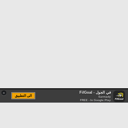
في الجول - FilGoal
×
الى التطبيق
Sarmady
FREE - In Google Play