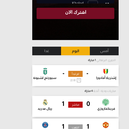
أمس
اليوم
غدا
الدوري البرتغالي
1 مباراة
-
-
لم تبدأ
إشتريلا أمادورا
سبورتنج لشبونة
22:30
مباريات ودية - أندية
4 مباراة
1
0
مباشر
فرينكفاروزي
ريال مدريد
1
1
انتهت