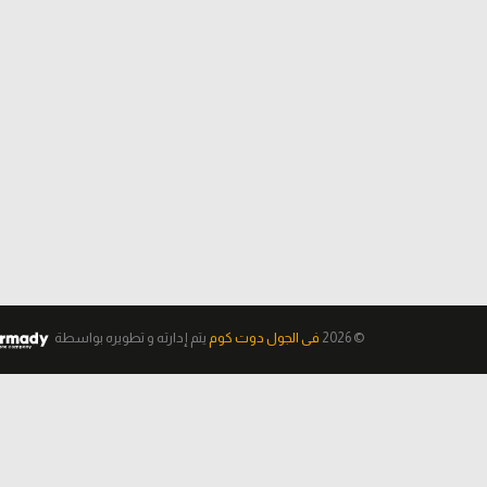
© 2026
فى الجول دوت كوم
يتم إدارته و تطويره
بواسطة