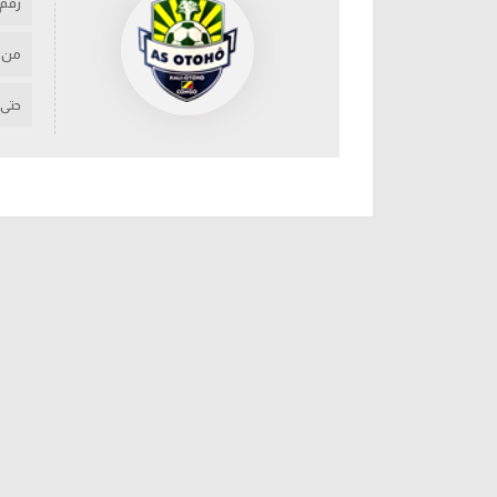
رقم
من
حتى