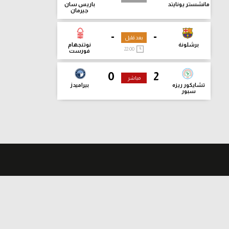
مانشستر يونايتد
باريس سان
جيرمان
-
-
بعد قليل
برشلونة
نوتنجهام
22:00
فورست
0
2
مباشر
تشايكور ريزه
بيراميدز
سبور