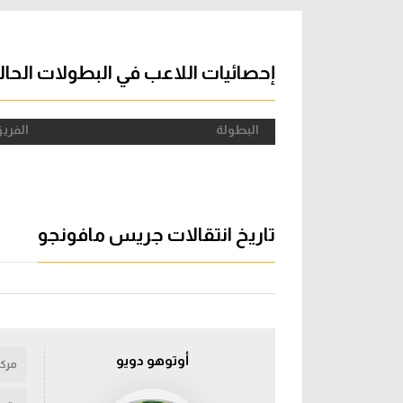
آراء حرة
الدوري ا
ركن الألعاب
دوري أبطا
إحصائيات اللاعب في البطولات الحال
دوري أبطا
البطولة
الفري
كل البطولات
تاريخ انتقالات جريس مافونجو
أوتوهو دويو
مركز