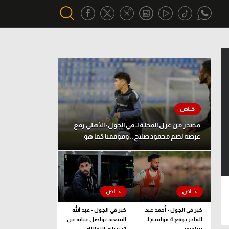
أقسام خاصة
Gamers
يكية
ميركاتو
تحقيق في الجول
مصدر من غزل المحلة لـ في الجول: الأهلي رفع
عرضه لضم محمود صلاح.. وموقفنا كما هو
تقرير في الجول
تحليل في الجول
حكايات في الجول
كويز في الجول
خبر في الجول - أحمد عبد
خبر في الجول - عبد الله
القادر يوقع 4 مواسم لـ
السعيد يواصل غيابه عن
فيديو في الجول