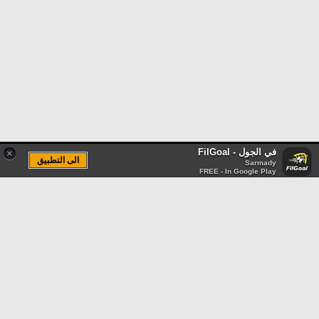
في الجول - FilGoal
×
الى التطبيق
Sarmady
FREE - In Google Play