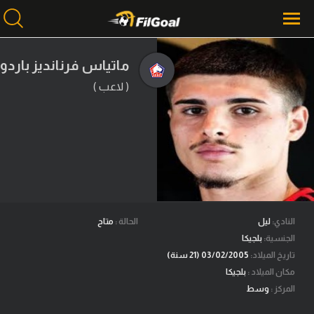
ماتياس فرنانديز باردو
( لاعب )
محتوى إخباري
الرئيسية
أخبار
مباريات
ميركاتو
فانتازي في الجول
النادي:
ليل
الحالة :
متاح
الجنسية:
بلجيكا
مسابقة التوقعات
تاريخ الميلاد:
03/02/2005 (21 سنة)
مكان الميلاد :
بلجيكا
فيديوهات
المركز :
وسط
عدسات