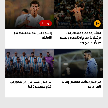
الوطن العربي
في المونديال
رياضة نسائية
بمشاركة حمزة عبد الكريم..
إيشو يعلن تجديد تعاقده مع
آسيا
برشلونة يهزم نوتنجهام ويخسر
الزمالك
من أودينيزي وديا
أمريكا
ركن الألعاب
أقسام خاصة
Gamers
بيراميدز يكشف تفاصيل إصابة
بيراميدز يخسر من ريزا سبور في
ميركاتو
ناصر ماهر
ختام معسكر تركيا
تحقيق في الجول
تقرير في الجول