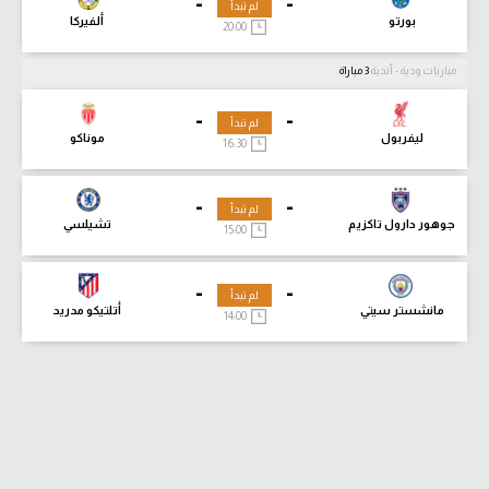
-
-
لم تبدأ
بورتو
ألفيركا
20:00
مباريات ودية - أندية
3 مباراة
-
-
لم تبدأ
ليفربول
موناكو
16:30
-
-
لم تبدأ
جوهور دارول تاكزيم
تشيلسي
15:00
-
-
لم تبدأ
مانشستر سيتي
أتلتيكو مدريد
14:00