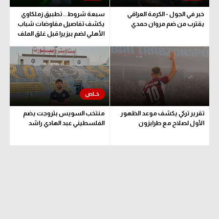
سعودي في الجول
خبر في الجول - الكرمة العراقي
سبعة شروط.. تطبيق زملكاوي
يقترب من ضم مروان حمدي
يكشف تفاصيل مفاوضات شباب
الدوري الإنجليزي
الأهلي لضم بيزيرا قبل غلق الملف
الدوري الإسباني
دوري أبطال أوروبا
القسم الثاني
رياضات أخرى
تقرير تركي يكشف موعد الظهور
منتخب السويس بتروجت يضم
الأول لصلاح مع طرابزون
الفلسطيني عبد الهادي راشد
أمم إفريقيا
كرة السلة الأمريكية
كرة سلة
كرة يد
كرة طائرة