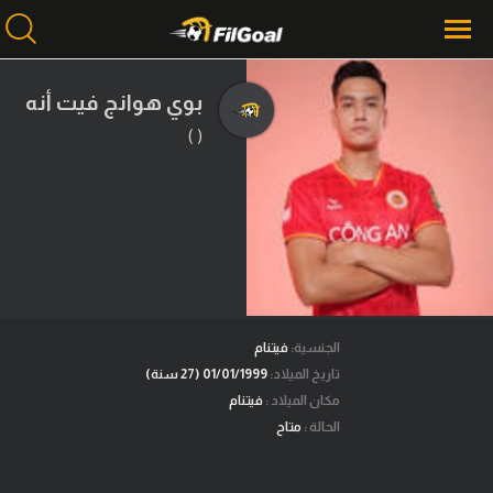
بوي هوانج فيت أنه
( )
محتوى إخباري
الرئيسية
أخبار
مباريات
ميركاتو
فانتازي في الجول
الجنسية:
فيتنام
تاريخ الميلاد:
01/01/1999 (27 سنة)
مسابقة التوقعات
مكان الميلاد :
فيتنام
الحالة :
متاح
فيديوهات
عدسات