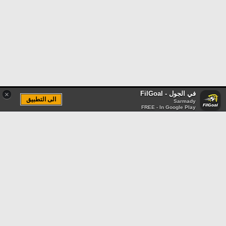
في الجول - FilGoal
×
الى التطبيق
Sarmady
FREE - In Google Play