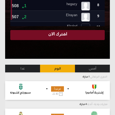
أمس
اليوم
غدا
الدوري البرتغالي
1 مباراة
-
-
لم تبدأ
إشتريلا أمادورا
سبورتنج لشبونة
22:30
مباريات ودية - أندية
4 مباراة