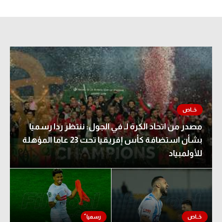
الدوري السعودي للمحترفين
دوري أبطال أوروبا
دوري أبطال إفريقيا
كل البطولات
أقسام
مصدر من اتحاد الكرة لـ في الجول: ننتظر ردا رسميا
الكرة المصرية
بشأن استضافة كأس إفريقيا تحت 23 عاما المؤهلة
للأولمبياد
الدوري المصري
الكرة الأوروبية
الكرة الإفريقية
منتخب مصر