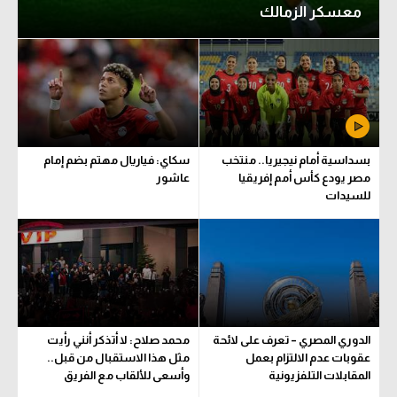
معسكر الزمالك
بسداسية أمام نيجيريا.. منتخب
سكاي: فياريال مهتم بضم إمام
مصر يودع كأس أمم إفريقيا
عاشور
للسيدات
الدوري المصري – تعرف على لائحة
محمد صلاح: لا أتذكر أنني رأيت
عقوبات عدم الالتزام بعمل
مثل هذا الاستقبال من قبل..
المقابلات التلفزيونية
وأسعى للألقاب مع الفريق