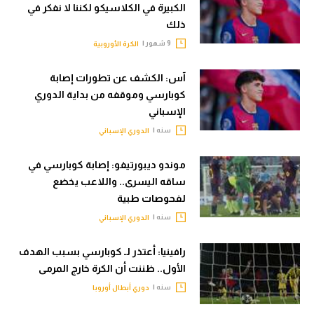
الكبيرة في الكلاسيكو لكننا لا نفكر في
ذلك
9 شهور |
الكرة الأوروبية
آس: الكشف عن تطورات إصابة
كوبارسي وموقفه من بداية الدوري
الإسباني
سنه |
الدوري الإسباني
موندو ديبورتيفو: إصابة كوبارسي في
ساقه اليسرى.. واللاعب يخضع
لفحوصات طبية
سنه |
الدوري الإسباني
رافينيا: أعتذر لـ كوبارسي بسبب الهدف
الأول.. ظننت أن الكرة خارج المرمى
سنه |
دوري أبطال أوروبا