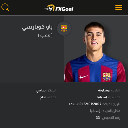
باو كوبارسي
( لاعب )
محتوى إخباري
الرئيسية
أخبار
مباريات
ميركاتو
فانتازي في الجول
النادي:
برشلونة
المركز :
مدافع
الجنسية:
إسبانيا
الحالة :
متاح
مسابقة التوقعات
تاريخ الميلاد:
22/01/2007 (19 سنة)
مكان الميلاد :
إسبانيا
فيديوهات
رقم القميص :
33
عدسات