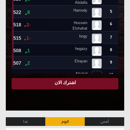
أمس
اليوم
غدا