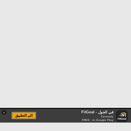
في الجول - FilGoal
×
الى التطبيق
Sarmady
FREE - In Google Play