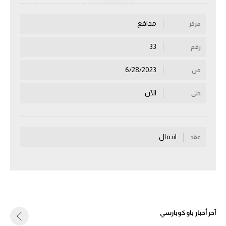
سعودي في الجول
مدافع
مركز
الدوري الإنجليزي
33
رقم
الدوري الإسباني
6/28/2023
من
دوري أبطال أوروبا
الآن
حتى
القسم الثاني
رياضات أخرى
أمم إفريقيا
انتقال
عقد
كرة السلة الأمريكية
كرة سلة
كرة يد
آخر أخبار باو كوبارسي
كرة طائرة