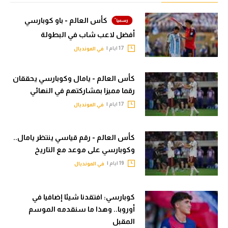
الوطن العربي
كأس العالم - باو كوبارسي
في المونديال
أفضل لاعب شاب في البطولة
17 ايام |
في المونديال
رياضة نسائية
آسيا
كأس العالم - يامال وكوبارسي يحققان
رقما مميزا بمشاركتهم في النهائي
أمريكا
17 ايام |
في المونديال
ركن الألعاب
كأس العالم - رقم قياسي ينتظر يامال..
أقسام خاصة
وكوبارسي على موعد مع التاريخ
Gamers
19 ايام |
في المونديال
ميركاتو
كوبارسي: افتقدنا شيئا إضافيا في
تحقيق في الجول
أوروبا.. وهذا ما سنقدمه الموسم
المقبل
تقرير في الجول