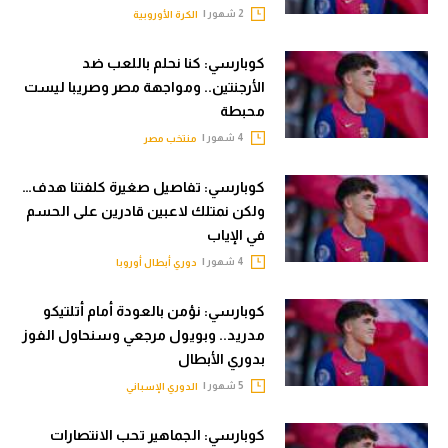
2 شهور |
الكرة الأوروبية
تحليل في الجول
كوبارسي: كنا نحلم باللعب ضد
حكايات في الجول
الأرجنتين.. ومواجهة مصر وصريبا ليست
كويز في الجول
محبطة
4 شهور |
منتخب مصر
فيديو في الجول
كوبارسي: تفاصيل صغيرة كلفتنا هدف…
ولكن نمتلك لاعبين قادرين على الحسم
في الإياب
4 شهور |
دوري أبطال أوروبا
كوبارسي: نؤمن بالعودة أمام أتلتيكو
مدريد.. وبويول مرجعي وسنحاول الفوز
بدوري الأبطال
5 شهور |
الدوري الإسباني
كوبارسي: الجماهير تحب الانتصارات