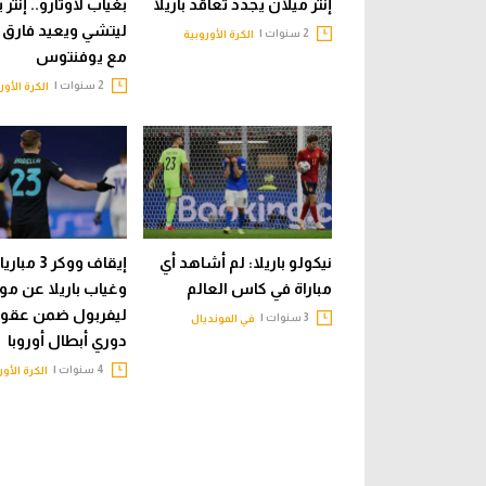
إنتر ميلان يجدد تعاقد باريلا
بغياب لاوتارو.. إنتر
ليتشي ويعيد فارق 
2 سنوات |
الكرة الأوروبية
مع يوفنتوس
2 سنوات |
الكرة الأور
نيكولو باريلا: لم أشاهد أي
إيقاف ووكر 3 مب
مباراة في كاس العالم
وغياب باريلا عن مو
ليفربول ضمن عقوب
3 سنوات |
في المونديال
دوري أبطال أوروبا
4 سنوات |
الكرة الأور