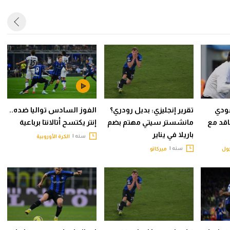
عودي
تقرير إنجليزي: بديل رودري؟
الفوز السادس تواليا ضده..
اقد مع
مانشستر سيتي مهتم بضم
إنتر يكتسح أتالانتا برباعية
باريلا في يناير
سنه |
الكرة الأوروبية
سنه |
ول
ميركاتو