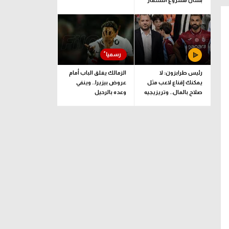
بشأن مشروع استثمار
فيفا
رئيس طرابزون: لا
الزمالك يغلق الباب أمام
يمكنك إقناع لاعب مثل
عروض بيزيرا.. وينفي
صلاح بالمال.. وتريزيجيه
وعده بالرحيل
لعب دورا إيجابيا