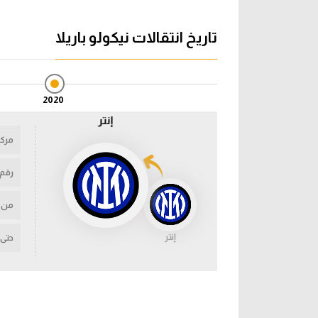
تاريخ انتقالات نيكولو باريلا
2020
إنتر
مركز
رقم
من
إنتر
حتى