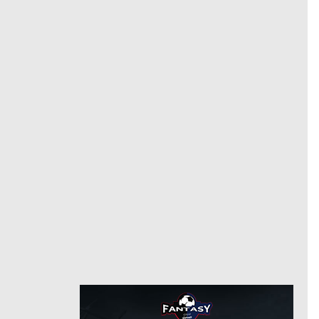
إنتر
وسط
مركز
23
رقم
7/5/2019
من
8/27/2020
كالياري
حتى