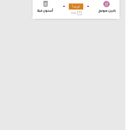
-
-
لم تبدأ
بايرن ميونيخ
أستون فيلا
13:00