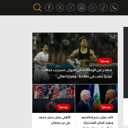
أقسام خاصة
Gamers
يكية
ميركاتو
تحقيق في الجول
مصدر من الزمالك لـ في الجول: تسريب خطاب
بيزيرا يصب في صالحنا.. وقرارنا نهائي
تقرير في الجول
تحليل في الجول
حكايات في الجول
كويز في الجول
كاف يعلن دعم إنفانتينو..
الأهلي يعلن رحيل محمد
ويؤيد البيان المشترك
علي بن رمضان
فيديو في الجول