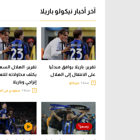
آخر أخبار نيكولو باريلا
تقرير: باريلا يوافق مبدئيا
تقرير: الهلال الس
على الانتقال إلى الهلال
يكثف محاولاته للتع
إنزاجي وباريلا
سنه |
ميركاتو
سنه |
سعودي في الج