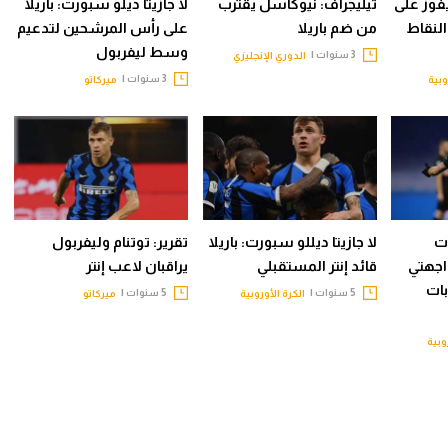
 يفوز على
تيليجراف: نيوكاسل يقترب
لا جازيتا ديلو سبورت: باريلا
النقاط
من ضم باريلا
على رأس المرشحين لتدعيم
وسط ليفربول
3 سنوات |
الدوري الإنجليزي
3 سنوات |
وبية
ميركاتو
اريات
لا جازيتا ديللو سبورت: باريلا
تقرير: توتنام وليفربول
اجهتي
قائد إنتر المستقبلي
يراقبان لاعب إنتر
ات
5 سنوات |
5 سنوات |
الكرة الأوروبية
ميركاتو
وبية