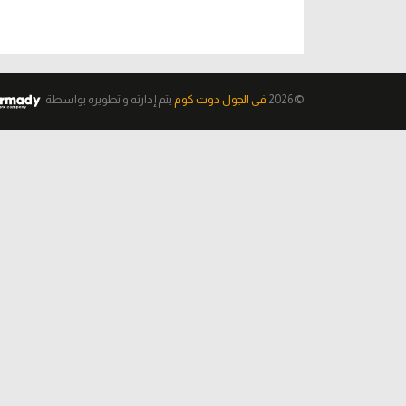
© 2026
فى الجول دوت كوم
يتم إدارته و تطويره
بواسطة