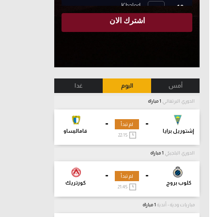
أمس
اليوم
غدا
الدوري البرتغالي
1 مباراة
-
-
لم تبدأ
إشتوريل برايا
فاماليساو
22:15
الدوري البلجيكي
1 مباراة
-
-
لم تبدأ
كلوب بروج
كورتريك
21:45
مباريات ودية - أندية
1 مباراة