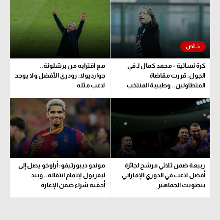
الوطن العربي
في المونديال
رياضة نسائية
كرة نسائية - محمد كمال لـ في
مع اقترابه من برشلونة..
آسيا
الجول: قررت مقاضاة
جوارديولا: رودري الأفضل ولا يوجد
المتطاولين.. وطبيبة المنتخب
لاعب مثله
أمريكا
تحدد مدة اللعب
ركن الألعاب
أقسام خاصة
Gamers
ربيعة ضمن ثلاثي مرشح لجائزة
موندو ديبورتيفو: أراوخو يصل إلى
ميركاتو
أفضل لاعب في الدوري الإماراتي
ليفربول لإتمام انتقاله.. وبند
بتصويت الجماهير
أحقية شراء ضمن الإعارة
تحقيق في الجول
تقرير في الجول