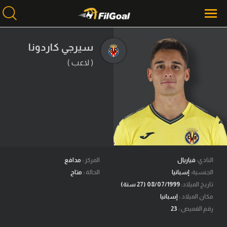
سيرجي كاردونا
( لاعب )
محتوى إخباري
الرئيسية
أخبار
مباريات
ميركاتو
فانتازي في الجول
النادي:
فياريال
المركز :
مدافع
الجنسية:
إسبانيا
الحالة :
متاح
مسابقة التوقعات
تاريخ الميلاد:
08/07/1999 (27 سنة)
مكان الميلاد :
إسبانيا
فيديوهات
رقم القميص :
23
عدسات