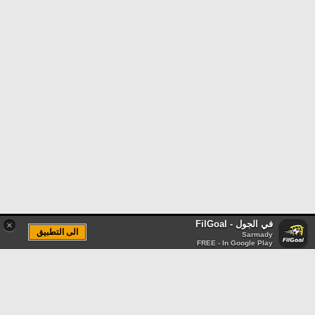
في الجول - FilGoal
×
الى التطبيق
Sarmady
FREE - In Google Play