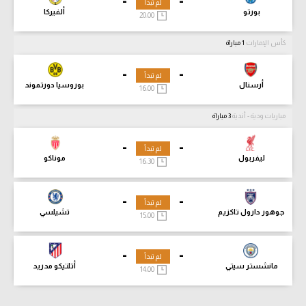
-
-
لم تبدأ
بورتو
ألفيركا
20:00
كأس الإمارات
1 مباراة
-
-
لم تبدأ
أرسنال
بوروسيا دورتموند
16:00
مباريات ودية - أندية
3 مباراة
-
-
لم تبدأ
ليفربول
موناكو
16:30
-
-
لم تبدأ
جوهور دارول تاكزيم
تشيلسي
15:00
-
-
لم تبدأ
مانشستر سيتي
أتلتيكو مدريد
14:00