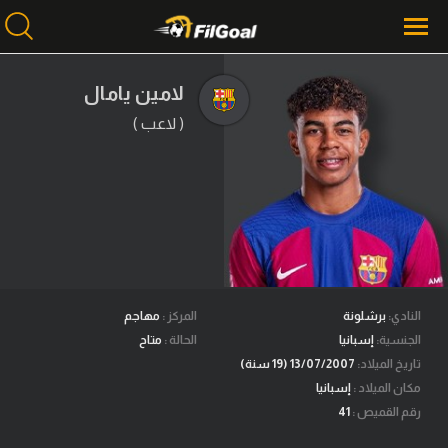
لامين يامال
( لاعب )
محتوى إخباري
الرئيسية
أخبار
مباريات
ميركاتو
فانتازي في الجول
النادي:
برشلونة
المركز :
مهاجم
الجنسية:
إسبانيا
الحالة :
متاح
مسابقة التوقعات
تاريخ الميلاد:
13/07/2007 (19 سنة)
مكان الميلاد :
إسبانيا
فيديوهات
رقم القميص :
41
عدسات