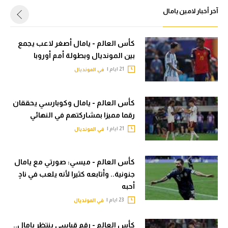
الوطن العربي
آخر أخبار لامين يامال
في المونديال
كأس العالم - يامال أصغر لاعب يجمع
رياضة نسائية
بين المونديال وبطولة أمم أوروبا
21 ايام |
في المونديال
آسيا
أمريكا
كأس العالم - يامال وكوبارسي يحققان
ركن الألعاب
رقما مميزا بمشاركتهم في النهائي
21 ايام |
في المونديال
أقسام خاصة
Gamers
كأس العالم - ميسي: صورتي مع يامال
جنونية.. وأتابعه كثيرا لأنه يلعب في نادٍ
ميركاتو
أحبه
23 ايام |
تحقيق في الجول
في المونديال
تقرير في الجول
كأس العالم - رقم قياسي ينتظر يامال..