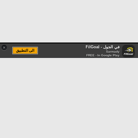
في الجول - FilGoal
×
الى التطبيق
Sarmady
FREE - In Google Play