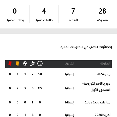
آراء حرة
0
4
7
28
ركن الألعاب
مشاركة
الأهداف
بطاقات صفراء
بطاقات حمراء
بطولات
الدوري المصري
إحصائيات اللاعب في البطولات الحالية
الدوري الإنجليزي الممتاز
البطولة
الفريق
الدوري الإسباني
يورو 2024
إسبانيا
511
7
1
1
0
الدوري الإيطالي
دوري الأمم الأوروبية -
إسبانيا
322
6
3
2
0
المستوى الأول
الدوري الألماني
مباريات ودية دولية
إسبانيا
0
1
0
0
0
الدوري التركي
أمريكا 2026
إسبانيا
0
8
1
0
0
الدوري الفرنسي