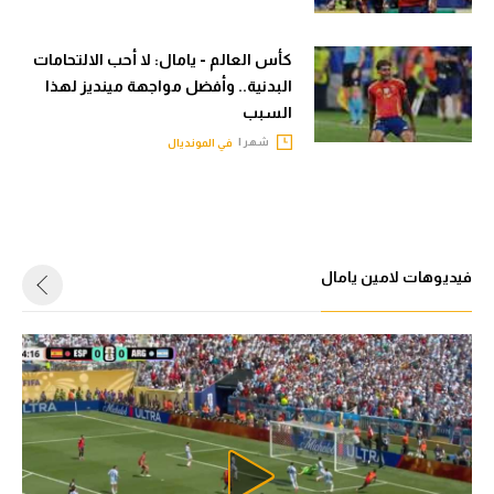
كأس العالم - يامال: لا أحب الالتحامات
البدنية.. وأفضل مواجهة مينديز لهذا
السبب
شهر |
في المونديال
فيديوهات لامين يامال