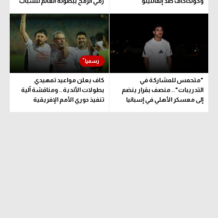
وكونكاكاف ضد إنفانتينو
رمي الرمح ببطولة العالم للشباب
"متحمس للمشاركة في
كاف يعلن مواعيد تمهيدي
التدريبات".. منصف بقرار ينضم
بطولات الأندية.. ومناقشة آلية
إلى معسكر الأهلي في إسبانيا
تنفيذ دوري الأمم الإفريقية
المقترح