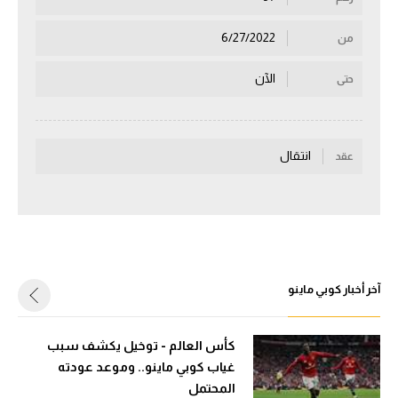
سعودي في الجول
6/27/2022
من
الدوري الإنجليزي
الآن
حتى
الدوري الإسباني
دوري أبطال أوروبا
انتقال
عقد
القسم الثاني
رياضات أخرى
أمم إفريقيا
كرة السلة الأمريكية
آخر أخبار كوبي ماينو
كرة سلة
كرة يد
كأس العالم - توخيل يكشف سبب
غياب كوبي ماينو.. وموعد عودته
كرة طائرة
المحتمل