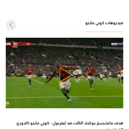
فيديوهات كوبي ماينو
هدف مانشستر يونايتد الثالث ضد ليفربول - كوبي ماينو (الدوري