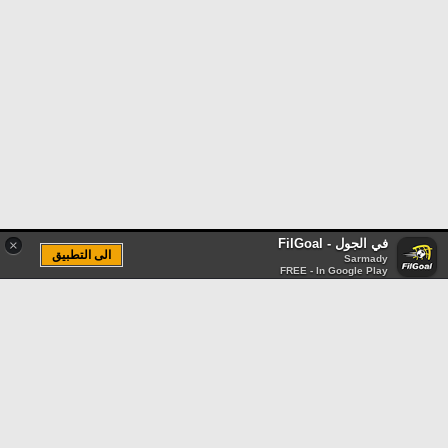
في الجول - FilGoal
×
الى التطبيق
Sarmady
FREE - In Google Play