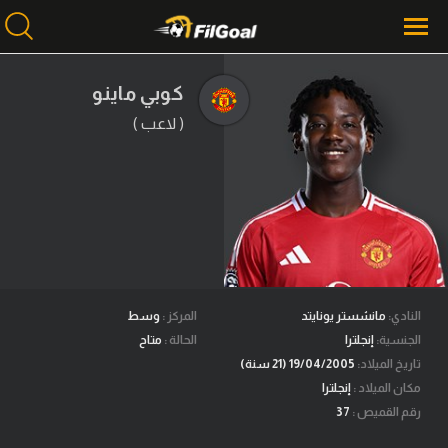
كوبي ماينو
( لاعب )
محتوى إخباري
الرئيسية
أخبار
مباريات
ميركاتو
فانتازي في الجول
النادي:
مانشستر يونايتد
المركز :
وسط
الجنسية:
إنجلترا
الحالة :
متاح
مسابقة التوقعات
تاريخ الميلاد:
19/04/2005 (21 سنة)
مكان الميلاد :
إنجلترا
فيديوهات
رقم القميص :
37
عدسات