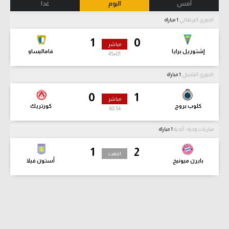
أمس
اليوم
غدا
الدوري البرتغالي
1 مباراة
1
0
مباشر
إشتوريل برايا
فاماليساو
45
+01
الدوري البلجيكي
1 مباراة
0
1
مباشر
كلوب بروج
كورتريك
60:55
مباريات ودية - أندية
1 مباراة
1
2
انتهت
بايرن ميونيخ
أستون فيلا