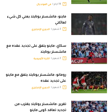
19 ايام |
في المونديال
الوطن العربي
في المونديال
ماينو: مانشستر يونايتد يعني كل شيء
لعائلتي
رياضة نسائية
3 شهور |
الدوري الإنجليزي
آسيا
أمريكا
سكاي: ماينو يتفق على تجديد عقده مع
مانشستر يونايتد
ركن الألعاب
3 شهور |
الكرة الأوروبية
أقسام خاصة
رومانو: مانشستر يونايتد يتفق مع ماينو
Gamers
على تجديد عقده
3 شهور |
الدوري الإنجليزي
ميركاتو
تحقيق في الجول
تقرير: مانشستر يونايتد يقترب من
تقرير في الجول
تجديد تعاقد كوبي ماينو