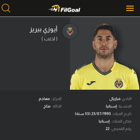
أيوزي بيريز
( لاعب )
محتوى إخباري
الرئيسية
أخبار
مباريات
ميركاتو
فانتازي في الجول
النادي:
فياريال
المركز :
مهاجم
الجنسية:
إسبانيا
الحالة :
متاح
مسابقة التوقعات
تاريخ الميلاد:
23/07/1993 (33 سنة)
مكان الميلاد :
إسبانيا
فيديوهات
رقم القميص :
22
عدسات