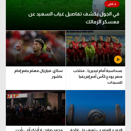
الوطن العربي
في الجول يكشف تفاصيل غياب السعيد عن
في المونديال
معسكر الزمالك
رياضة نسائية
آسيا
أمريكا
ركن الألعاب
بسداسية أمام نيجيريا.. منتخب
سكاي: فياريال مهتم بضم إمام
مصر يودع كأس أمم إفريقيا
عاشور
للسيدات
أقسام خاصة
Gamers
ميركاتو
تحقيق في الجول
تقرير في الجول
الدوري المصري – تعرف على لائحة
محمد صلاح: لا أتذكر أنني رأيت