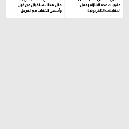
عقوبات عدم الالتزام بعمل
مثل هذا الاستقبال من قبل..
تحليل في الجول
المقابلات التلفزيونية
وأسعى للألقاب مع الفريق
حكايات في الجول
كويز في الجول
فيديو في الجول