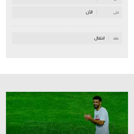
سعودي في الجول
الآن
حتى
الدوري الإنجليزي
الدوري الإسباني
انتقال
عقد
دوري أبطال أوروبا
القسم الثاني
رياضات أخرى
أمم إفريقيا
كرة السلة الأمريكية
كرة سلة
كرة يد
كرة طائرة