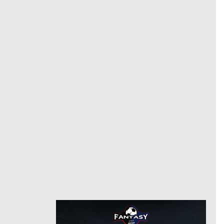
20
رقم
1/23/2023
من
7/13/2024
فرينكفاروزي
حتى