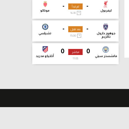
-
-
لم تبدأ
ليفربول
موناكو
16:30
-
-
بعد قليل
جوهور دارول
تشيلسي
15:00
تاكزيم
0
0
مباشر
مانشستر سيتي
أتلتيكو مدريد
11:09