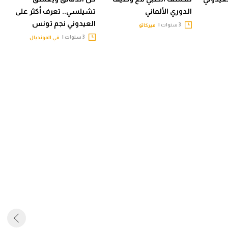
الدوري الألماني
تشيلسي.. تعرف أكثر على
العيدوني نجم تونس
3 سنوات |
ميركاتو
3 سنوات |
في المونديال