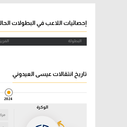
آراء حرة
الدوري ا
ركن الألعاب
دوري أبطا
إحصائيات اللاعب في البطولات الحال
دوري أبطا
البطولة
الفري
كل البطولات
تاريخ انتقالات عيسى العيدوني
2024
الوكرة
مركز