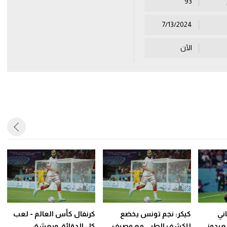
93
7/13/2024
الآن
ني
كيكر: نجم تونس يخضع
كرنفال كأس العالم - لعب
عيدوني
للكشف الطبي مع وصيف
كل الدقائق ويعشق