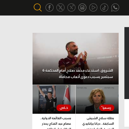
أقسام خاصة
Gamers
يكية
ميركاتو
تحقيق في الجول
الشروق: استدعاء محمد صلاح أمام المحكمة 6
سبتمبر بسبب دعوى أتعاب محاماة
تقرير في الجول
تحليل في الجول
حكايات في الجول
كويز في الجول
بطلة سلاح الشيش
بسبب القائمة الدولية..
السابقة.. ديانا بيانكيدي
عصام عبد الفتاح يحذر
فيديو في الجول