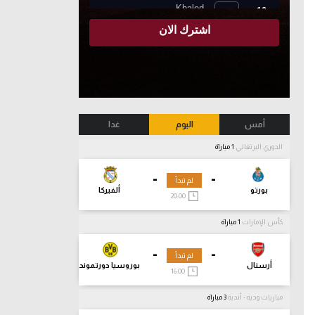
أمس
اليوم
غدا
الدوري البرتغالي
1 مباراة
-
-
لم تبدأ
بورتو
ألفيركا
20:00
كأس الإمارات
1 مباراة
-
-
لم تبدأ
أرسنال
بوروسيا دورتموند
16:00
مباريات ودية - أندية
3 مباراة