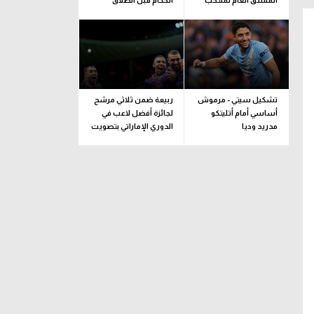
المنسق العام لمنتخب
الحكام قبل انطلاق
إيطاليا خلفا لـ بوفون
الموسم
تشكيل سيتي - مرموش
ربيعة ضمن ثلاثي مرشح
أساسي أمام أتليتكو
لجائزة أفضل لاعب في
مدريد وديا
الدوري الإماراتي بتصويت
الجماهير
يونيون برلين
وسط
مركز