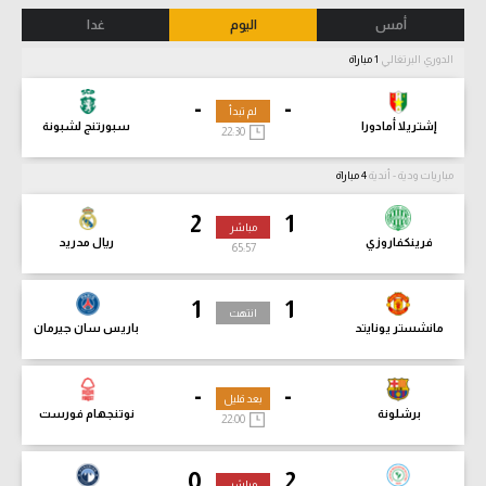
أمس
اليوم
غدا
الدوري البرتغالي
1 مباراة
-
-
لم تبدأ
إشتريلا أمادورا
سبورتنج لشبونة
22:30
مباريات ودية - أندية
4 مباراة
2
1
مباشر
فرينكفاروزي
ريال مدريد
65:58
1
1
انتهت
مانشستر يونايتد
باريس سان جيرمان
-
-
بعد قليل
برشلونة
نوتنجهام فورست
22:00
0
2
مباشر