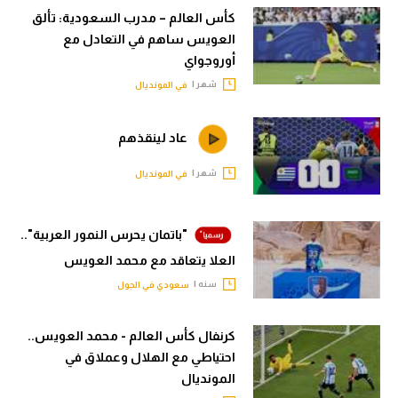
الوطن العربي
كأس العالم – مدرب السعودية: تألق
العويس ساهم في التعادل مع
في المونديال
أوروجواي
شهر |
في المونديال
رياضة نسائية
آسيا
عاد لينقذهم
أمريكا
شهر |
في المونديال
ركن الألعاب
"باتمان يحرس النمور العربية"..
أقسام خاصة
العلا يتعاقد مع محمد العويس
Gamers
سنه |
سعودي في الجول
ميركاتو
كرنفال كأس العالم - محمد العويس..
تحقيق في الجول
احتياطي مع الهلال وعملاق في
المونديال
تقرير في الجول