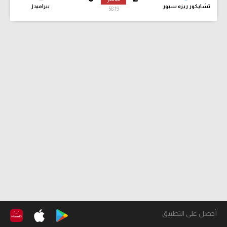
تشايكور ريزه سبور
بيراميدز
58:20
أحصل على التطبيق