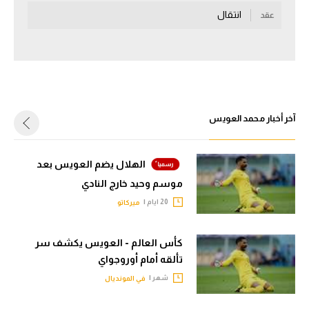
انتقال
عقد
سعودي في الجول
الدوري الإنجليزي
الدوري الإسباني
دوري أبطال أوروبا
آخر أخبار محمد العويس
القسم الثاني
رياضات أخرى
الهلال يضم العويس بعد
موسم وحيد خارج النادي
أمم إفريقيا
20 ايام |
ميركاتو
كرة السلة الأمريكية
كرة سلة
كأس العالم - العويس يكشف سر
تألقه أمام أوروجواي
كرة يد
شهر |
في المونديال
كرة طائرة