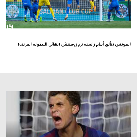
العويس يتألق أمام رأسية بروزوفيتش (نهائي البطولة العربية)