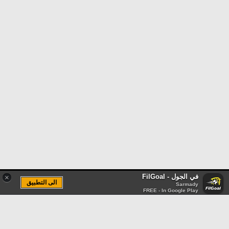
في الجول - FilGoal
×
الى التطبيق
Sarmady
FREE - In Google Play