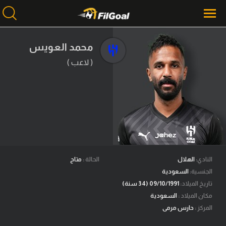
محمد العويس
( لاعب )
محتوى إخباري
الرئيسية
أخبار
مباريات
ميركاتو
فانتازي في الجول
النادي:
الهلال
الحالة :
متاح
الجنسية:
السعودية
مسابقة التوقعات
تاريخ الميلاد:
09/10/1991 (34 سنة)
مكان الميلاد :
السعودية
فيديوهات
المركز :
حارس مرمى
عدسات