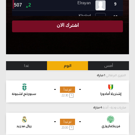
أمس
اليوم
غدا
الدوري البرتغالي
1 مباراة
-
-
لم تبدأ
إشتريلا أمادورا
سبورتنج لشبونة
22:30
مباريات ودية - أندية
4 مباراة
-
-
لم تبدأ
فرينكفاروزي
ريال مدريد
20:00