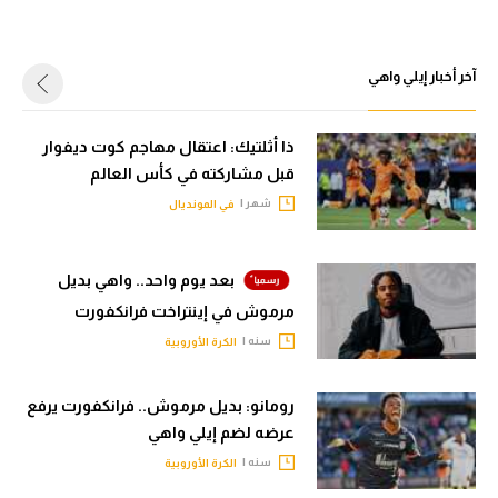
الوطن العربي
في المونديال
آخر أخبار إيلي واهي
رياضة نسائية
ذا أثلتيك: اعتقال مهاجم كوت ديفوار
آسيا
قبل مشاركته في كأس العالم
أمريكا
شهر |
في المونديال
ركن الألعاب
بعد يوم واحد.. واهي بديل
مرموش في إينتراخت فرانكفورت
أقسام خاصة
سنه |
الكرة الأوروبية
Gamers
ميركاتو
رومانو: بديل مرموش.. فرانكفورت يرفع
عرضه لضم إيلي واهي
تحقيق في الجول
سنه |
الكرة الأوروبية
تقرير في الجول