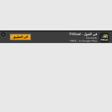
في الجول - FilGoal
×
الى التطبيق
Sarmady
FREE - In Google Play