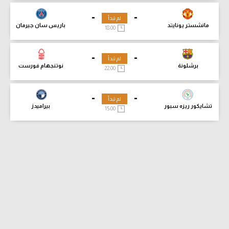
-
-
لم تبدأ
مانشستر يونايتد
باريس سان جيرمان
18:00
-
-
لم تبدأ
برشلونة
نوتنجهام فورست
22:00
-
-
لم تبدأ
تشايكور ريزه سبور
بيراميدز
15:00