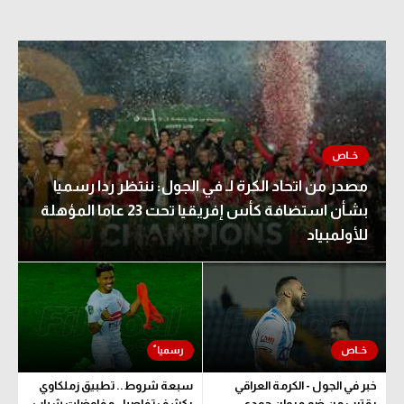
مصدر من اتحاد الكرة لـ في الجول: ننتظر ردا رسميا
بشأن استضافة كأس إفريقيا تحت 23 عاما المؤهلة
للأولمبياد
خبر في الجول - الكرمة العراقي
سبعة شروط.. تطبيق زملكاوي
يقترب من ضم مروان حمدي
يكشف تفاصيل مفاوضات شباب