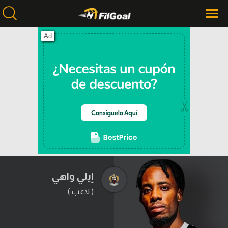
Ad
محتوى إخباري
الرئيسية
أخبار
مباريات
ميركاتو
فانتازي في الجول
إيلي واهي
مسابقة التوقعات
( لاعب )
فيديوهات
عدسات