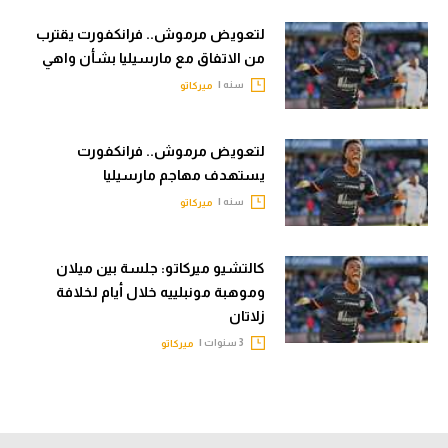
تحليل في الجول
لتعويض مرموش.. فرانكفورت يقترب
من الاتفاق مع مارسيليا بشأن واهي
حكايات في الجول
سنه |
ميركاتو
كويز في الجول
فيديو في الجول
لتعويض مرموش.. فرانكفورت
يستهدف مهاجم مارسيليا
سنه |
ميركاتو
كالتشيو ميركاتو: جلسة بين ميلان
وموهبة مونبلييه خلال أيام لخلافة
زلاتان
3 سنوات |
ميركاتو