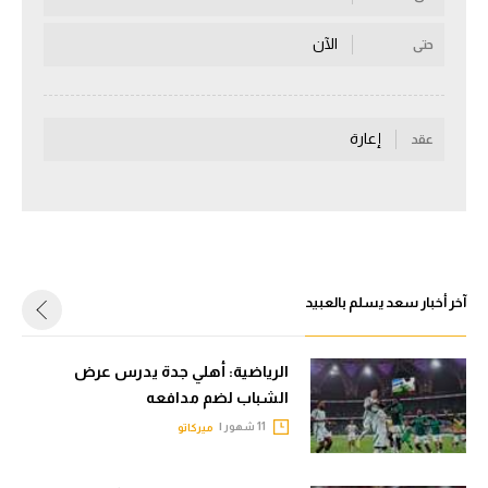
سعودي في الجول
الآن
حتى
الدوري الإنجليزي
الدوري الإسباني
إعارة
عقد
دوري أبطال أوروبا
القسم الثاني
رياضات أخرى
أمم إفريقيا
آخر أخبار سعد يسلم بالعبيد
كرة السلة الأمريكية
الرياضية: أهلي جدة يدرس عرض
كرة سلة
الشباب لضم مدافعه
كرة يد
11 شهور |
ميركاتو
كرة طائرة