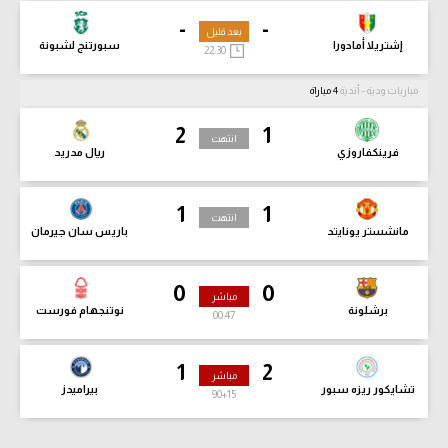
-
-
بعد قليل
إشتريلا أمادورا
سبورتنج لشبونة
22:30
مباريات ودية - أندية
4 مباراة
2
1
انتهت
فرينكفاروزي
ريال مدريد
1
1
انتهت
مانشستر يونايتد
باريس سان جيرمان
0
0
مباشر
برشلونة
نوتنجهام فورست
00:48
1
2
مباشر
تشايكور ريزه سبور
بيراميدز
90
+15