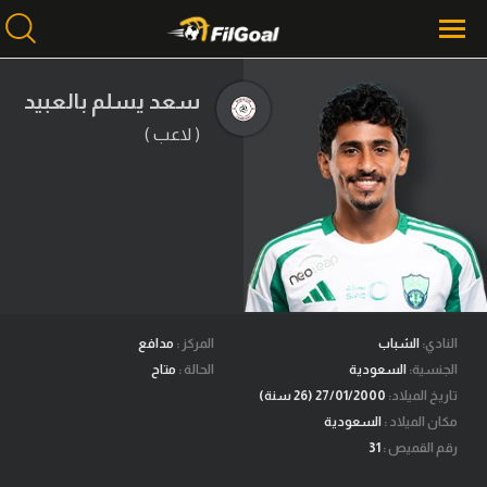
سعد يسلم بالعبيد
( لاعب )
محتوى إخباري
الرئيسية
أخبار
مباريات
ميركاتو
فانتازي في الجول
النادي:
الشباب
المركز :
مدافع
الجنسية:
السعودية
الحالة :
متاح
مسابقة التوقعات
تاريخ الميلاد:
27/01/2000 (26 سنة)
مكان الميلاد :
السعودية
فيديوهات
رقم القميص :
31
عدسات