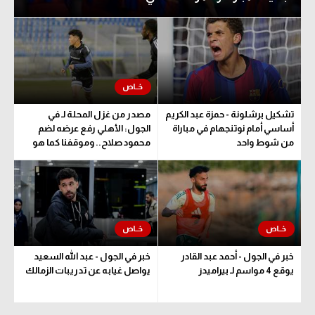
تحليل في الجول
حكايات في الجول
كويز في الجول
فيديو في الجول
تشكيل برشلونة - حمزة عبد الكريم
مصدر من غزل المحلة لـ في
أساسي أمام نوتنجهام في مباراة
الجول: الأهلي رفع عرضه لضم
من شوط واحد
محمود صلاح.. وموقفنا كما هو
خبر في الجول - أحمد عبد القادر
خبر في الجول - عبد الله السعيد
يوقع 4 مواسم لـ بيراميدز
يواصل غيابه عن تدريبات الزمالك