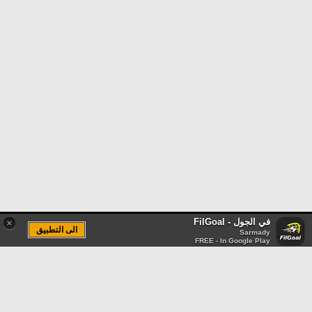
في الجول - FilGoal
×
الى التطبيق
Sarmady
FREE - In Google Play