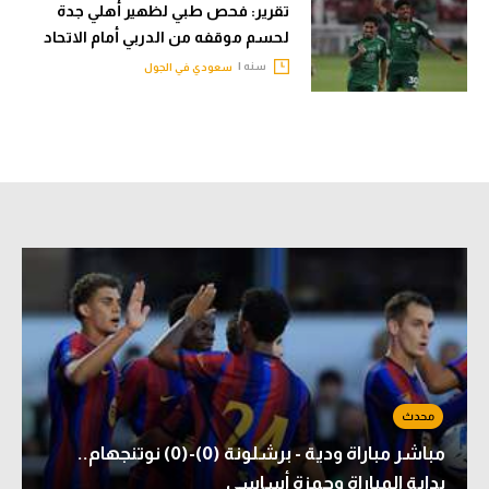
تقرير: فحص طبي لظهير أهلي جدة
الوطن العربي
لحسم موقفه من الدربي أمام الاتحاد
في المونديال
سنه |
سعودي في الجول
رياضة نسائية
آسيا
أمريكا
ركن الألعاب
أقسام خاصة
Gamers
ميركاتو
تحقيق في الجول
مباشر مباراة ودية - برشلونة (0)-(0) نوتنجهام..
تقرير في الجول
بداية المباراة وحمزة أساسي