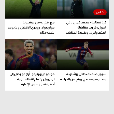
الوطن العربي
في المونديال
كرة نسائية - محمد كمال لـ في
مع اقترابه من برشلونة..
رياضة نسائية
الجول: قررت مقاضاة
جوارديولا: رودري الأفضل ولا يوجد
المتطاولين.. وطبيبة المنتخب
لاعب مثله
آسيا
تحدد مدة اللعب
أمريكا
ركن الألعاب
أقسام خاصة
سبورت: خلاف داخل برشلونة
موندو ديبورتيفو: أراوخو يصل إلى
بسبب موقف دي يونج من الجراحة
ليفربول لإتمام انتقاله.. وبند
Gamers
أحقية شراء ضمن الإعارة
ميركاتو
تحقيق في الجول
تقرير في الجول