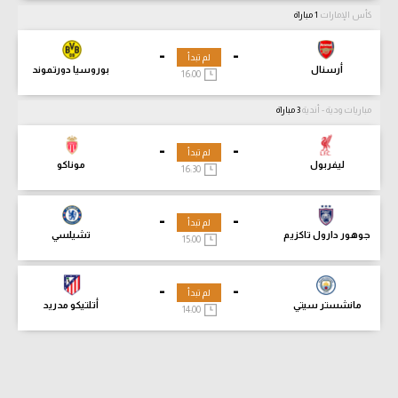
كأس الإمارات
1 مباراة
-
-
لم تبدأ
أرسنال
بوروسيا دورتموند
16:00
مباريات ودية - أندية
3 مباراة
-
-
لم تبدأ
ليفربول
موناكو
16:30
-
-
لم تبدأ
جوهور دارول تاكزيم
تشيلسي
15:00
-
-
لم تبدأ
مانشستر سيتي
أتلتيكو مدريد
14:00