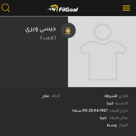
جيسي ويري
( لاعب )
محتوى إخباري
الرئيسية
أخبار
مباريات
ميركاتو
فانتازي في الجول
النادي:
الشرطة
الحالة :
متاح
الجنسية:
كينيا
مسابقة التوقعات
تاريخ الميلاد:
28/04/1987 (39 سنة)
مكان الميلاد :
كينيا
فيديوهات
المركز :
وسط
عدسات