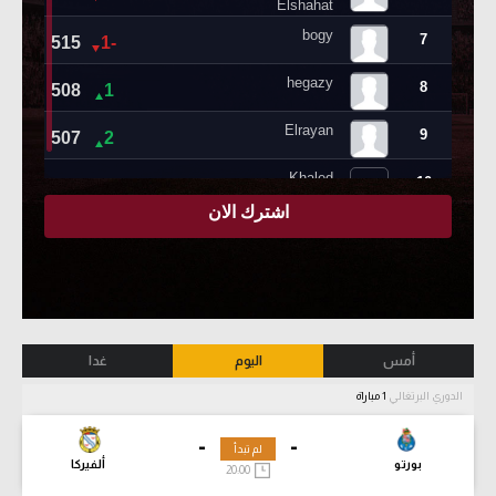
أمس
اليوم
غدا
الدوري البرتغالي
1 مباراة
-
-
لم تبدأ
بورتو
ألفيركا
20:00