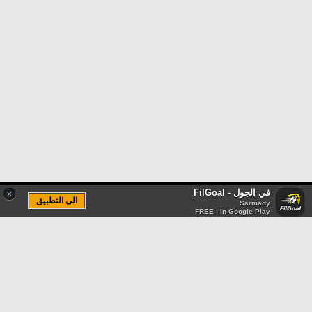
في الجول - FilGoal
×
الى التطبيق
Sarmady
FREE - In Google Play