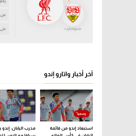
رقم
من
شتوتجارت
حتى
آخر أخبار واتارو إندو
استبعاد إندو من قائمة
مدرب اليابان: إندو
اليابان في كأس العالم..
سباقا مع الزمن للح