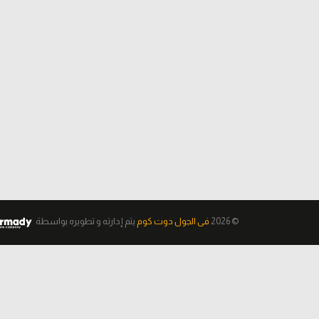
© 2026
فى الجول دوت كوم
يتم إدارته و تطويره
بواسطة