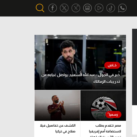
أقسام خاصة
Gamers
يكية
ميركاتو
تحقيق في الجول
خبر في الجول - عبد الله السعيد يواصل غيابه عن
تدريبات الزمالك
تقرير في الجول
تحليل في الجول
حكايات في الجول
كويز في الجول
مصر تتقدم بطلب
الكشف عن تفاصيل فيلا
لاستضافة أمم إفريقيا
صلاح في تركيا
فيديو في الجول