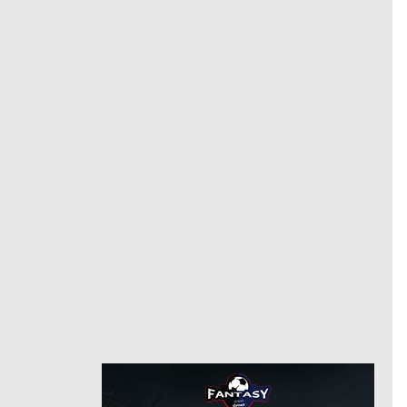
3
رقم
8/26/2020
من
8/14/2023
شتوتجارت
حتى