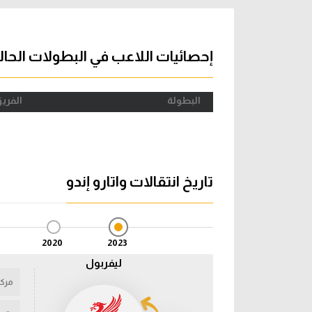
آراء حرة
الدوري ا
ركن الألعاب
دوري أبطا
إحصائيات اللاعب في البطولات الحال
دوري أبطا
البطولة
الفري
كل البطولات
تاريخ انتقالات واتارو إندو
2020
2023
ليفربول
مركز