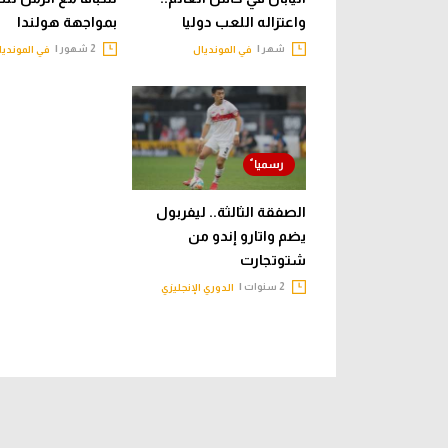
واعتزاله اللعب دوليا
بمواجهة هولندا
شهر |
2 شهور |
في المونديال
في المونديا
الصفقة الثالثة.. ليفربول
يضم واتارو إندو من
شتوتجارت
2 سنوات |
الدوري الإنجليزي