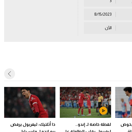
3
8/15/2023
الآن
 يخوض
لقطة خاصة لـ إندو..
ذا أثلتيك: ليفربول يرفض
اق
ليفربول يقلب الطاولة على
بيع إندو لـ مارسيليا