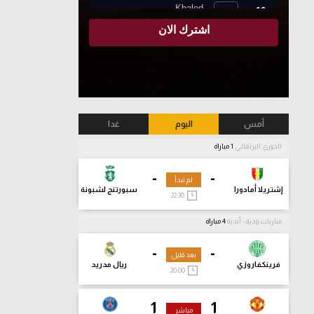
أمس
اليوم
غدا
الدوري البرتغالي
1 مباراة
-
-
لم تبدأ
إشتريلا أمادورا
سبورتنج لشبونة
22:30
مباريات ودية - أندية
4 مباراة
-
-
بعد قليل
فرينكفاروزي
ريال مدريد
20:00
1
1
مباشر