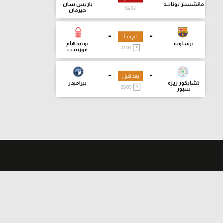
مانشستر يونايتد
باريس سان
86:54
جيرمان
-
-
لم تبدأ
برشلونة
نوتنجهام
22:00
فورست
-
-
بعد قليل
تشايكور ريزه
بيراميدز
20:00
سبور