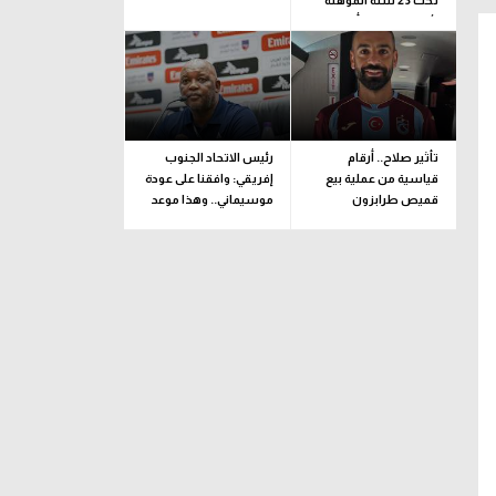
تحت 23 سنة المؤهلة
لأولمبياد لوس أنجلوس
تأثير صلاح.. أرقام
رئيس الاتحاد الجنوب
قياسية من عملية بيع
إفريقي: وافقنا على عودة
قميص طرابزون
موسيماني.. وهذا موعد
الإعلان الرسمي
شتوتجارت
وسط
مركز