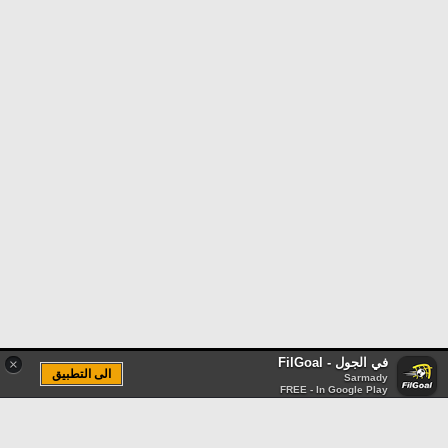
في الجول - FilGoal
×
الى التطبيق
Sarmady
FREE - In Google Play