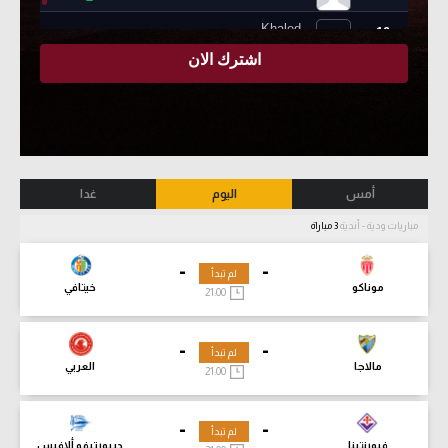
أمس
اليوم
غدا
مباريات ودية - أندية
3 مباراة
-
-
لم تبدأ
موناكو
خيتافي
21:00
-
-
لم تبدأ
مالاجا
العربي
21:00
-
-
لم تبدأ
فيورنتينا
ديبورتيفو ألافيس