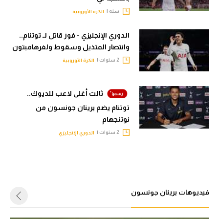
الوطن العربي
سنه |
الكرة الأوروبية
في المونديال
الدوري الإنجليزي - فوز قاتل لـ توتنام..
وانتصار المتذيل وسقوط ولفرهامبتون
رياضة نسائية
2 سنوات |
الكرة الأوروبية
آسيا
أمريكا
ثالث أغلى لاعب للديوك..
ركن الألعاب
توتنام يضم برينان جونسون من
نوتنجهام
2 سنوات |
الدوري الإنجليزي
أقسام خاصة
Gamers
ميركاتو
فيديوهات برينان جونسون
تحقيق في الجول
تقرير في الجول