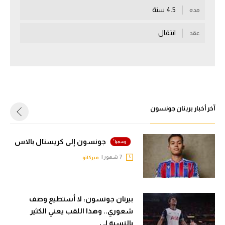
4.5 سنة
مده
سعودي في الجول
انتقال
عقد
الدوري الإنجليزي
الدوري الإسباني
دوري أبطال أوروبا
القسم الثاني
آخر أخبار برينان جونسون
رياضات أخرى
أمم إفريقيا
جونسون إلى كريستال بالاس
كرة السلة الأمريكية
7 شهور |
ميركاتو
كرة سلة
كرة يد
بيرنان جونسون: لا أستطيع وصف
شعوري.. وهذا اللقب يعني الكثير
كرة طائرة
بالنسبة لي