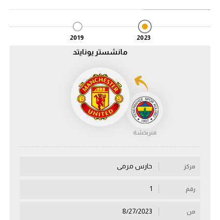
الدوري السعودي للمحترفين
2019
2023
دوري أبطال أوروبا
مانشستر يونايتد
دوري أبطال إفريقيا
كل البطولات
أقسام
فنربخشة
الكرة المصرية
الدوري المصري
حارس مرمى
مركز
الكرة الأوروبية
1
رقم
الكرة الإفريقية
8/27/2023
من
منتخب مصر