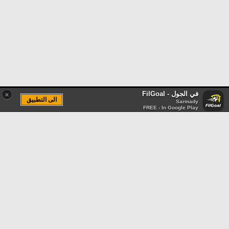
في الجول - FilGoal
×
الى التطبيق
Sarmady
FREE - In Google Play