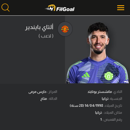
ألتاي بايندير
( لاعب )
محتوى إخباري
الرئيسية
أخبار
مباريات
ميركاتو
فانتازي في الجول
النادي:
مانشستر يونايتد
المركز :
حارس مرمى
الجنسية:
تركيا
الحالة :
متاح
مسابقة التوقعات
تاريخ الميلاد:
14/04/1998 (28 سنة)
مكان الميلاد :
تركيا
فيديوهات
رقم القميص :
1
عدسات