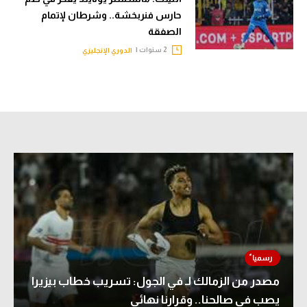
الوطن العربي
حارس فنربخشة.. وشرطان لإتمام
الصفقة
في المونديال
2 سنوات |
الدوري الإنجليزي
رياضة نسائية
آسيا
أمريكا
ركن الألعاب
أقسام خاصة
Gamers
ميركاتو
تحقيق في الجول
مصدر من الزمالك لـ في الجول: تسريب خطاب بيزيرا
تقرير في الجول
يصب في صالحنا.. وقرارنا نهائي