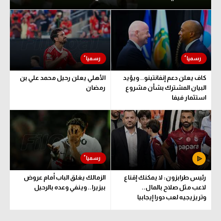
تحليل في الجول
حكايات في الجول
كويز في الجول
فيديو في الجول
كاف يعلن دعم إنفانتينو.. ويؤيد
الأهلي يعلن رحيل محمد علي بن
البيان المشترك بشأن مشروع
رمضان
استثمار فيفا
رئيس طرابزون: لا يمكنك إقناع
الزمالك يغلق الباب أمام عروض
لاعب مثل صلاح بالمال..
بيزيرا.. وينفي وعده بالرحيل
وتريزيجيه لعب دورا إيجابيا