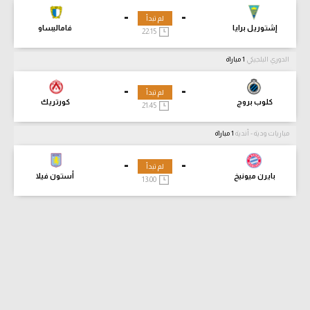
-
-
لم تبدأ
إشتوريل برايا
فاماليساو
22:15
الدوري البلجيكي
1 مباراة
-
-
لم تبدأ
كلوب بروج
كورتريك
21:45
مباريات ودية - أندية
1 مباراة
-
-
لم تبدأ
بايرن ميونيخ
أستون فيلا
13:00