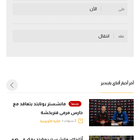
سعودي في الجول
الآن
حتى
الدوري الإنجليزي
الدوري الإسباني
انتقال
عقد
دوري أبطال أوروبا
القسم الثاني
رياضات أخرى
آخر أخبار ألتاي بايندير
أمم إفريقيا
كرة السلة الأمريكية
مانشستر يونايتد يتعاقد مع
كرة سلة
حارس مرمى فنربخشة
كرة يد
2 سنوات |
الكرة الأوروبية
كرة طائرة
أثليتك: مانشستر يونايتد يفكر في ضم