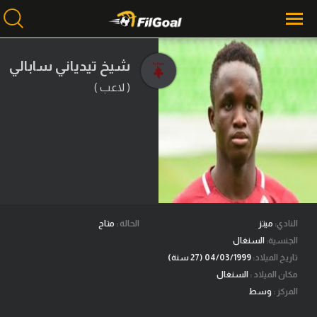
شيخ تيدياني سابالي
( لاعب )
محتوى إخباري
الرئيسية
أخبار
مباريات
ميركاتو
فانتازي في الجول
النادي:
ميتز
الحالة :
متاح
الجنسية:
السنغال
مسابقة التوقعات
تاريخ الميلاد:
04/03/1999 (27 سنة)
مكان الميلاد :
السنغال
فيديوهات
المركز :
وسط
عدسات