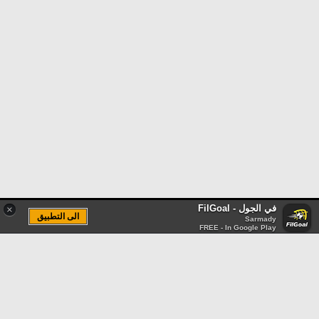
في الجول - FilGoal
×
الى التطبيق
Sarmady
FREE - In Google Play