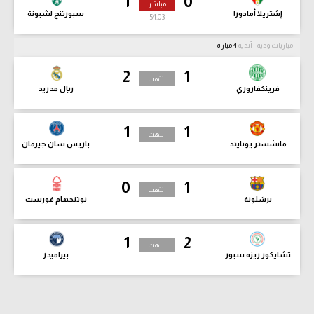
1
0
مباشر
إشتريلا أمادورا
سبورتنج لشبونة
54:04
مباريات ودية - أندية
4 مباراة
2
1
انتهت
فرينكفاروزي
ريال مدريد
1
1
انتهت
مانشستر يونايتد
باريس سان جيرمان
0
1
انتهت
برشلونة
نوتنجهام فورست
1
2
انتهت
تشايكور ريزه سبور
بيراميدز