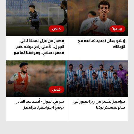
الوطن العربي
في المونديال
رياضة نسائية
إيشو يعلن تجديد تعاقده مع
مصدر من غزل المحلة لـ في
آسيا
الزمالك
الجول: الأهلي رفع عرضه لضم
محمود صلاح.. وموقفنا كما هو
أمريكا
ركن الألعاب
أقسام خاصة
Gamers
بيراميدز يخسر من ريزا سبور في
خبر في الجول - أحمد عبد القادر
ميركاتو
ختام معسكر تركيا
يوقع 4 مواسم لـ بيراميدز
تحقيق في الجول
تقرير في الجول