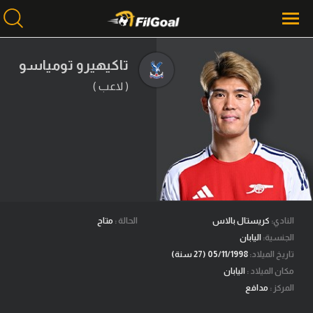
تاكيهيرو تومياسو
( لاعب )
محتوى إخباري
الرئيسية
أخبار
مباريات
ميركاتو
فانتازي في الجول
النادي:
كريستال بالاس
الحالة :
متاح
الجنسية:
اليابان
مسابقة التوقعات
تاريخ الميلاد:
05/11/1998 (27 سنة)
مكان الميلاد :
اليابان
فيديوهات
المركز :
مدافع
عدسات