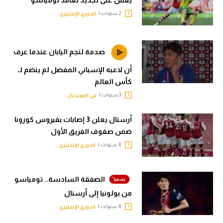
تحليل في الجول
2 سنوات |
الدوري الإنجليزي
حكايات في الجول
صدمة لنجم اليابان عندما عرف
كويز في الجول
أن لاعبه الإسباني المفضل لم ينضم لـ
فيديو في الجول
كأس العالم
3 سنوات |
في المونديال
أرسنال يعلن 3 إصابات بفيروس كورونا
ضمن صفوف الفريق الأول
4 سنوات |
الدوري الإنجليزي
الصفقة السادسة.. تومياسو
من بولونيا إلى أرسنال
4 سنوات |
الدوري الإنجليزي