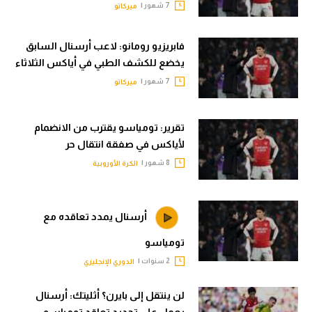
7 شهور |
ميركاتو
الوطن العربي
في المونديال
فابريزيو رومانو: لاعب أرسنال السابق
يخضع للكشف الطبي في أياكس الثلاثاء
رياضة نسائية
7 شهور |
ميركاتو
آسيا
أمريكا
تقرير: تومياسو يقترب من الانضمام
لأياكس في صفقة انتقال حر
ركن الألعاب
8 شهور |
الكرة الأوروبية
أقسام خاصة
أرسنال يمدد تعاقده مع
Gamers
تومياسو
ميركاتو
2 سنوات |
الدوري الإنجليزي
تحقيق في الجول
لن ينتقل إلى بايرن؟ أثليتك: أرسنال
تقرير في الجول
يعمل على تجديد تعاقد تومياسو