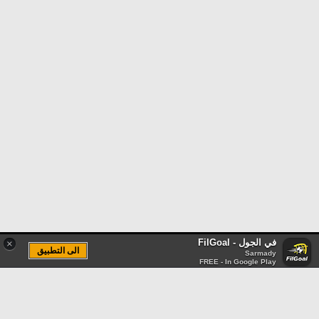
في الجول - FilGoal
×
الى التطبيق
Sarmady
FREE - In Google Play