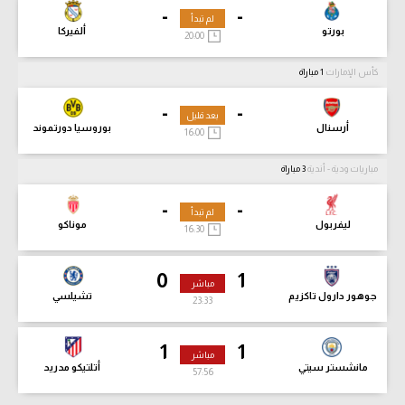
-
-
لم تبدأ
بورتو
ألفيركا
20:00
كأس الإمارات
1 مباراة
-
-
بعد قليل
أرسنال
بوروسيا دورتموند
16:00
مباريات ودية - أندية
3 مباراة
-
-
لم تبدأ
ليفربول
موناكو
16:30
0
1
مباشر
جوهور دارول تاكزيم
تشيلسي
23:34
1
1
مباشر
مانشستر سيتي
أتلتيكو مدريد
57:57