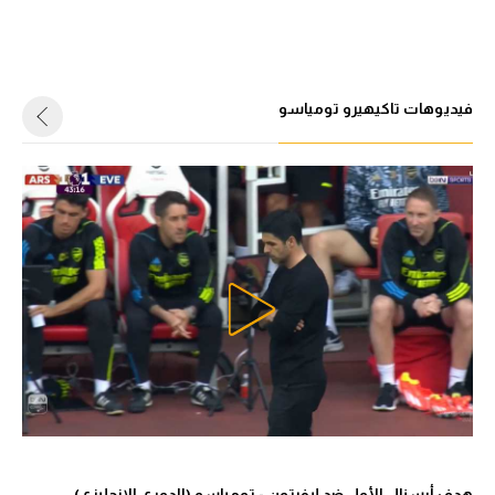
فيديوهات تاكيهيرو تومياسو
هدف أرسنال الأول ضد إيفرتون - تومياسو (الدوري الإنجليزي)