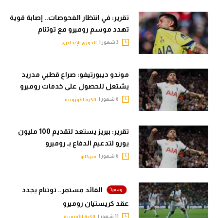
تحليل في الجول
تقرير: في انتظار الفحوصات.. إصابة قوية
تهدد موسم روميرو مع توتنام
حكايات في الجول
3 شهور |
الدوري الإنجليزي
كويز في الجول
فيديو في الجول
موندو ديبورتيفو: صراع قطبي مدريد
يشتعل للحصول على خدمات روميرو
6 شهور |
الكرة الأوروبية
تقرير: بيريز يستعد لتقديم 100 مليون
يورو لتدعيم الدفاع بـ روميرو
6 شهور |
ميركاتو
القائد مستمر.. توتنام يجدد
عقد كريستيان روميرو
11 شهور |
الكرة الأوروبية