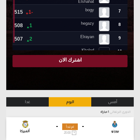
أمس
اليوم
غدا
الدوري البرتغالي
1 مباراة
-
-
لم تبدأ
بورتو
ألفيركا
20:00