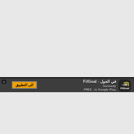
في الجول - FilGoal
×
الى التطبيق
Sarmady
FREE - In Google Play