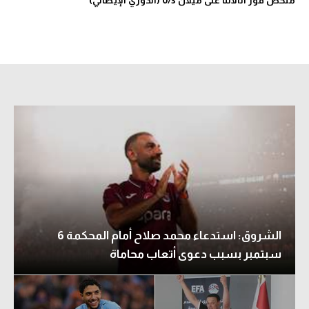
ملخص فوز أتالانتا على ميلان 0/3 (الدوري الإيطالي)
الشروق: استدعاء محمد صلاح أمام المحكمة 6
سبتمبر بسبب دعوى أتعاب محاماة