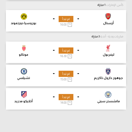
كأس الإمارات
1 مباراة
-
-
لم تبدأ
أرسنال
بوروسيا دورتموند
16:00
مباريات ودية - أندية
3 مباراة
-
-
لم تبدأ
ليفربول
موناكو
16:30
-
-
لم تبدأ
جوهور دارول تاكزيم
تشيلسي
15:00
-
-
لم تبدأ
مانشستر سيتي
أتلتيكو مدريد
14:00