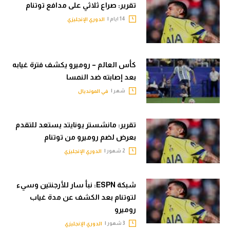
تقرير: صراع ثلاثي على مدافع توتنام
الوطن العربي
14 ايام |
الدوري الإنجليزي
في المونديال
رياضة نسائية
كأس العالم – روميرو يكشف فترة غيابه
آسيا
بعد إصابته ضد النمسا
أمريكا
شهر |
في المونديال
ركن الألعاب
تقرير: مانشستر يونايتد يستعد للتقدم
بعرض لضم روميرو من توتنام
أقسام خاصة
2 شهور |
الدوري الإنجليزي
Gamers
ميركاتو
شبكة ESPN: نبأ سار للأرجنتين وسيء
لتوتنام بعد الكشف عن مدة غياب
تحقيق في الجول
روميرو
تقرير في الجول
3 شهور |
الدوري الإنجليزي