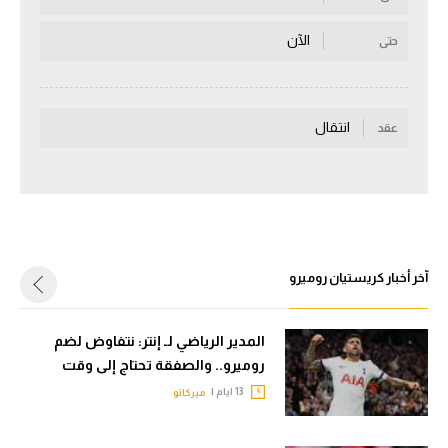
سعودي في الجول
الآن
حتى
الدوري الإنجليزي
الدوري الإسباني
انتقال
عقد
دوري أبطال أوروبا
القسم الثاني
رياضات أخرى
أمم إفريقيا
آخر أخبار كريستيان روميرو
كرة السلة الأمريكية
المدير الرياضي لـ إنتر: نتفاوض لضم
كرة سلة
روميرو.. والصفقة تحتاج إلى وقت
كرة يد
13 ايام |
ميركاتو
كرة طائرة