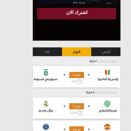
أمس
اليوم
غدا
الدوري البرتغالي
1 مباراة
-
-
لم تبدأ
إشتريلا أمادورا
سبورتنج لشبونة
22:30
مباريات ودية - أندية
4 مباراة
-
-
لم تبدأ
فرينكفاروزي
ريال مدريد
20:00
-
-
لم تبدأ