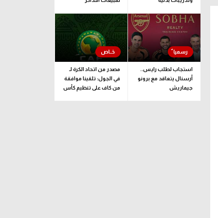
وتدريبات بدنية
لمبيعات التذاكر
الموسمية
استجاب لطلب رايس..
مصدر من اتحاد الكرة لـ
أرسنال يتعاقد مع برونو
في الجول: تلقينا موافقة
جيماريش
من كاف على تنظيم كأس
إفريقيا تحت 23 عاما
فرايبورج