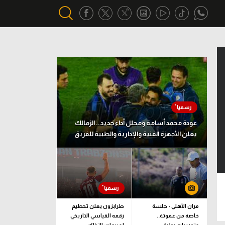
أقسام خاصة
Gamers
يكية
ميركاتو
تحقيق في الجول
عودة محمد أسامة ومحلل أداء جديد.. الزمالك
يعلن الأجهزة الفنية والإدارية والطبية للفريق
تقرير في الجول
تحليل في الجول
حكايات في الجول
كويز في الجول
مران الأهلي - جلسة
طرابزون يعلن تحطيم
خاصة من عموتة..
رقمه القياسي التاريخي
فيديو في الجول