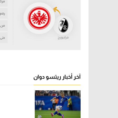
مركز
رقم
من
فرايبورج
حتى
آخر أخبار ريتسو دوان