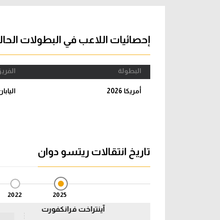
آراء حرة
الدوري ا
ركن الألعاب
دوري أبطا
إحصائيات اللاعب في البطولات الحال
دوري أبطا
البطولة
الفري
كل البطولات
أمريكا 2026
اليابان
تاريخ انتقالات ريتسو دوان
2022
2025
آينتراخت فرانكفورت