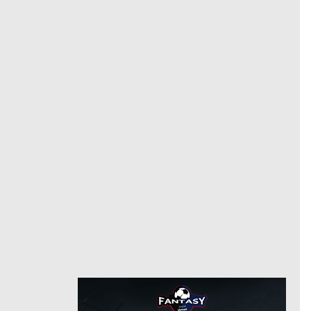
وسط
مركز
6/27/2022
من
8/7/2025
حتى
إيندهوفن