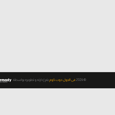
© 2026
فى الجول دوت كوم
يتم إدارته و تطويره
بواسطة