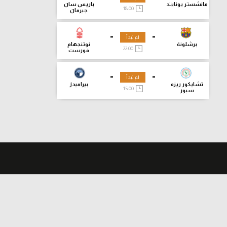
مانشستر يونايتد
باريس سان
18:00
جيرمان
-
-
لم تبدأ
برشلونة
نوتنجهام
22:00
فورست
-
-
لم تبدأ
تشايكور ريزه
بيراميدز
15:00
سبور