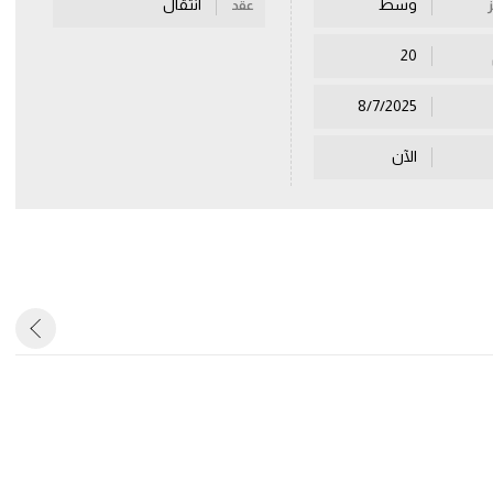
وسط
انتقال
عقد
20
8/7/2025
الآن