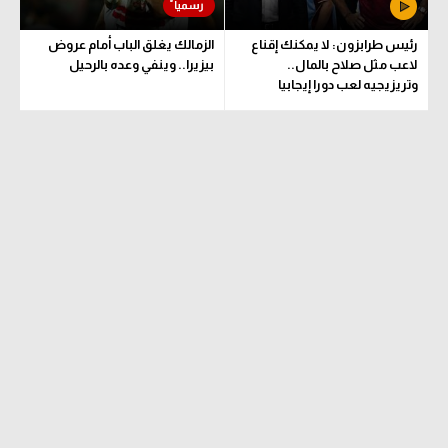
تحليل في الجول
رئيس طرابزون: لا يمكنك إقناع
الزمالك يغلق الباب أمام عروض
لاعب مثل صلاح بالمال..
بيزيرا.. وينفي وعده بالرحيل
حكايات في الجول
وتريزيجيه لعب دورا إيجابيا
كويز في الجول
فيديو في الجول