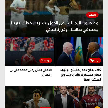
الوطن العربي
في المونديال
مصدر من الزمالك لـ في الجول: تسريب خطاب بيزيرا
رياضة نسائية
يصب في صالحنا.. وقرارنا نهائي
آسيا
أمريكا
ركن الألعاب
أقسام خاصة
كاف يعلن دعم إنفانتينو.. ويؤيد
الأهلي يعلن رحيل محمد علي بن
البيان المشترك بشأن مشروع
رمضان
Gamers
استثمار فيفا
ميركاتو
تحقيق في الجول
تقرير في الجول