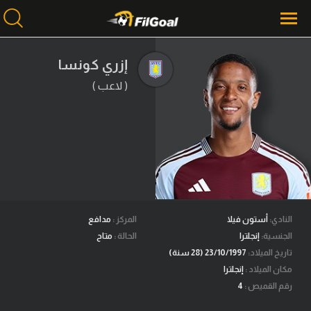
إزري كونسا
( لاعب )
محتوى إخباري
الرئيسية
أخبار
مباريات
ميركاتو
فانتازي في الجول
النادي:
أستون فيلا
المركز :
مدافع
الجنسية:
إنجلترا
الحالة :
متاح
مسابقة التوقعات
تاريخ الميلاد:
23/10/1997 (28 سنة)
مكان الميلاد :
إنجلترا
فيديوهات
رقم القميص :
4
عدسات