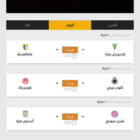
أمس
اليوم
غدا
الدوري البرتغالي
1 مباراة
-
-
لم تبدأ
إشتوريل برايا
فاماليساو
22:15
الدوري البلجيكي
1 مباراة
-
-
لم تبدأ
كلوب بروج
كورتريك
21:45
مباريات ودية - أندية
1 مباراة
-
-
لم تبدأ
بايرن ميونيخ
أستون فيلا
13:00