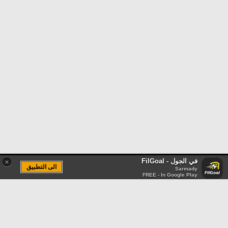
في الجول - FilGoal
×
الى التطبيق
Sarmady
FREE - In Google Play