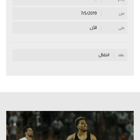
سعودي في الجول
7/5/2019
من
الدوري الإنجليزي
الآن
حتى
الدوري الإسباني
دوري أبطال أوروبا
انتقال
عقد
القسم الثاني
رياضات أخرى
أمم إفريقيا
كرة السلة الأمريكية
كرة سلة
كرة يد
كرة طائرة