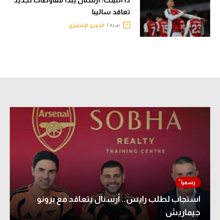
تعاقد ساليبا
سنه |
الدوري الإنجليزي
استجاب لطلب رايس.. أرسنال يتعاقد مع برونو
جيماريش