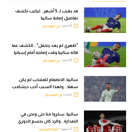
الوطن العربي
قد يغيب لـ 5 أشهر.. ليكيب تكشف
في المونديال
تفاصيل إصابة ساليبا
22 ايام |
في المونديال
رياضة نسائية
آسيا
"ظهري لم يعد يتحمل".. الكشف عما
قاله ساليبا وقت إصابته أمام إسبانيا
أمريكا
23 ايام |
في المونديال
ركن الألعاب
ساليبا: الانضمام للمنتخب لم يكن
أقسام خاصة
سهلا.. ولهذا السبب أحب ديشامب
Gamers
شهر |
في المونديال
ميركاتو
ساليبا: سخروا منا حتى ونحن في
تحقيق في الجول
الصدارة.. والرد كان بحسم الدوري
تقرير في الجول
2 شهور |
الكرة الأوروبية