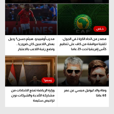
مصدر من اتحاد الكرة لـ في الجول:
مدرب أوفييدو: هيثم حسن؟ رحيل
تلقينا موافقة من كاف على تنظيم
بعض اللاعبين كان ضروريا..
كأس إفريقيا تحت 23 عاما
ونضع رغبة اللاعب بالاعتبار
وفاة والد ليونيل ميسي عن عمر
وزارة الرياضة تمنع الاتحادات من
68 عامًا
مشاركة الأندية والشركات دون
تراخيص سليمة