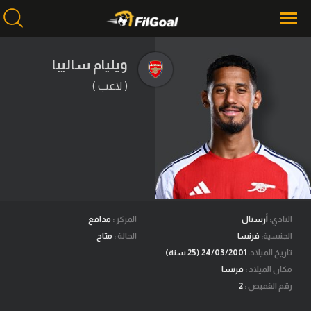
ويليام ساليبا
( لاعب )
محتوى إخباري
الرئيسية
أخبار
مباريات
ميركاتو
فانتازي في الجول
النادي:
أرسنال
المركز :
مدافع
الجنسية:
فرنسا
الحالة :
متاح
مسابقة التوقعات
تاريخ الميلاد:
24/03/2001 (25 سنة)
مكان الميلاد :
فرنسا
فيديوهات
رقم القميص :
2
عدسات