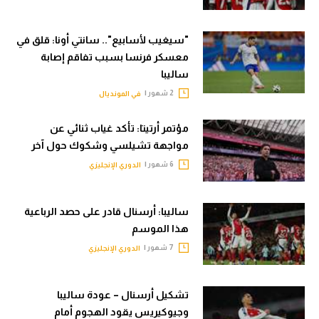
تحليل في الجول
"سيغيب لأسابيع".. سانتي أونا: قلق في
حكايات في الجول
معسكر فرنسا بسبب تفاقم إصابة
ساليبا
كويز في الجول
2 شهور |
في المونديال
فيديو في الجول
مؤتمر أرتيتا: تأكد غياب ثنائي عن
مواجهة تشيلسي وشكوك حول آخر
6 شهور |
الدوري الإنجليزي
ساليبا: أرسنال قادر على حصد الرباعية
هذا الموسم
7 شهور |
الدوري الإنجليزي
تشكيل أرسنال – عودة ساليبا
وجيوكيريس يقود الهجوم أمام