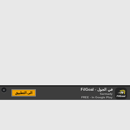
في الجول - FilGoal
×
الى التطبيق
Sarmady
FREE - In Google Play