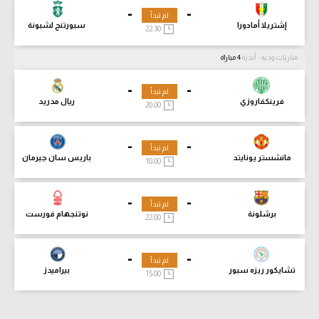
-
-
لم تبدأ
إشتريلا أمادورا
سبورتنج لشبونة
22:30
مباريات ودية - أندية
4 مباراة
-
-
لم تبدأ
فرينكفاروزي
ريال مدريد
20:00
-
-
لم تبدأ
مانشستر يونايتد
باريس سان جيرمان
18:00
-
-
لم تبدأ
برشلونة
نوتنجهام فورست
22:00
-
-
لم تبدأ
تشايكور ريزه سبور
بيراميدز
15:00