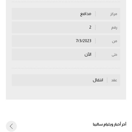
سعودي في الجول
مدافع
مركز
الدوري الإنجليزي
2
رقم
الدوري الإسباني
7/3/2023
من
دوري أبطال أوروبا
الآن
حتى
القسم الثاني
رياضات أخرى
أمم إفريقيا
انتقال
عقد
كرة السلة الأمريكية
كرة سلة
كرة يد
آخر أخبار ويليام ساليبا
كرة طائرة