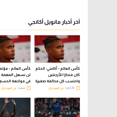
آخر أخبار مانويل أكانجي
كأس العالم - أكانجي: الحكم
كأس العالم - مؤتمر
كان منحازا للأرجنتين
لن نسهل المهمة ع
واحتسب كل مخالفة صغيرة
في مواجهة الحسم
26 ايام |
شهر |
في المونديال
في المونديال