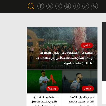
أقسام خاصة
Gamers
يكية
ميركاتو
مصدر من اتحاد الكرة لـ في الجول: ننتظر ردا
تحقيق في الجول
رسميا بشأن استضافة كأس إفريقيا تحت 23
عاما المؤهلة للأولمبياد
تقرير في الجول
تحليل في الجول
حكايات في الجول
كويز في الجول
خبر في الجول - الكرمة
سبعة شروط.. تطبيق
العراقي يقترب من ضم
زملكاوي يكشف تفاصيل
فيديو في الجول