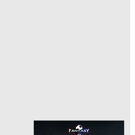
مانشستر سيتي
مدافع
مركز
6/30/2026
من
7/1/2026
حتى
إنتر