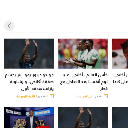
 أكانجي:
كأس العالم - أكانجي: علينا
موندو ديبورتيفو: إنتر يحسم
لى كندا
لوم أنفسنا بعد التعادل مع
صفقة أكانجي.. وبرشلونة
قطر
يترقب هدفه الأول
شهر |
3 شهور |
في المونديال
الكرة الأوروبية