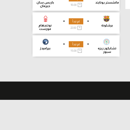
مانشستر يونايتد
باريس سان
18:00
جيرمان
-
-
لم تبدأ
برشلونة
نوتنجهام
22:00
فورست
-
-
لم تبدأ
تشايكور ريزه
بيراميدز
15:00
سبور