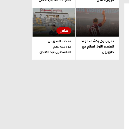
مروان حمدي
مفاوضات شباب الأهلي
لضم بيزيرا قبل غلق
الملف
تقرير تركي يكشف موعد
منتخب السويس
الظهور الأول لصلاح مع
بتروجت يضم
طرابزون
الفلسطيني عبد الهادي
راشد