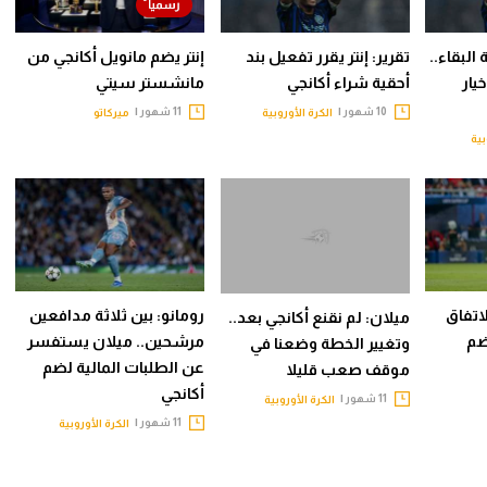
البقاء..
تقرير: إنتر يقرر تفعيل بند
إنتر يضم مانويل أكانجي من
يار
أحقية شراء أكانجي
مانشستر سيتي
10 شهور |
11 شهور |
الكرة الأوروبية
ميركاتو
بية
اتفاق
رومانو: بين ثلاثة مدافعين
ميلان: لم نقنع أكانجي بعد..
ضم
مرشحين.. ميلان يستفسر
وتغيير الخطة وضعنا في
عن الطلبات المالية لضم
موقف صعب قليلا
أكانجي
11 شهور |
الكرة الأوروبية
11 شهور |
الكرة الأوروبية