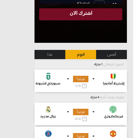
أمس
اليوم
غدا
الدوري البرتغالي
1 مباراة
-
-
لم تبدأ
إشتريلا أمادورا
سبورتنج لشبونة
22:30
مباريات ودية - أندية
4 مباراة
-
-
لم تبدأ
فرينكفاروزي
ريال مدريد
20:00
-
-
لم تبدأ