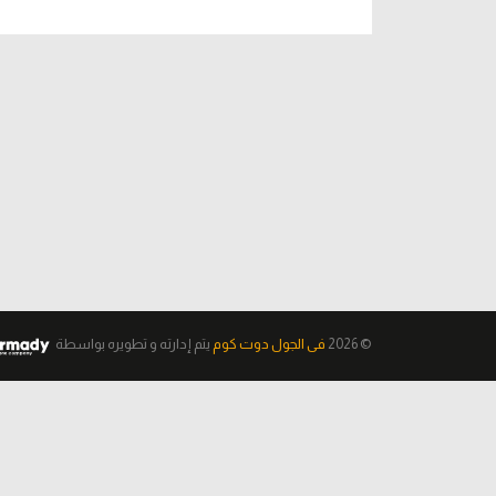
© 2026
فى الجول دوت كوم
يتم إدارته و تطويره
بواسطة