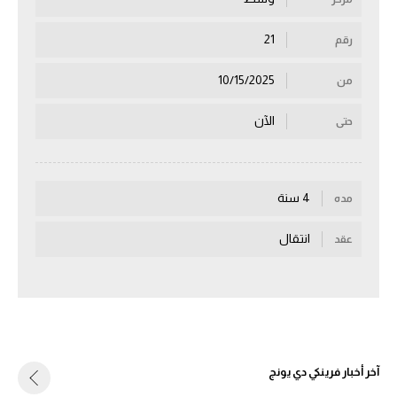
سعودي في الجول
21
رقم
الدوري الإنجليزي
10/15/2025
من
الدوري الإسباني
الآن
حتى
دوري أبطال أوروبا
القسم الثاني
4 سنة
مده
رياضات أخرى
أمم إفريقيا
انتقال
عقد
كرة السلة الأمريكية
كرة سلة
كرة يد
آخر أخبار فرينكي دي يونج
كرة طائرة