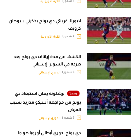
4 شهور |
الكرة الأوروبية
تحليل في الجول
حكايات في الجول
لابورتا: فرينكي دي يونج يذكرني بـ يوهان
كرويف
كويز في الجول
4 شهور |
الكرة الأوروبية
فيديو في الجول
الكشف عن مدة إيقاف دي يونج بعد
طرده في السوبر الإسباني
6 شهور |
الدوري الإسباني
برشلونة يعلن استبعاد دي
يونج من مواجهة أتلتيكو مدريد بسبب
المرض
8 شهور |
الدوري الإسباني
دي يونج: دوري أبطال أوروبا هو ما