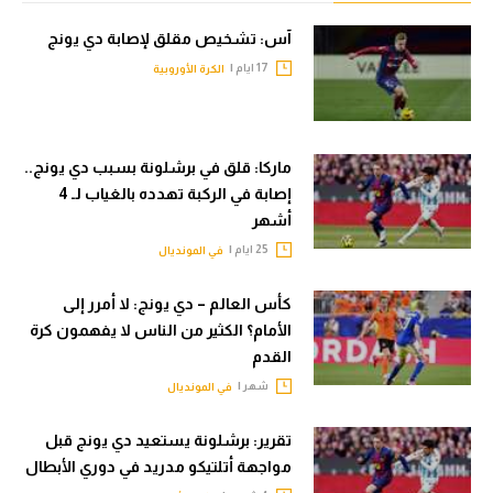
الوطن العربي
آس: تشخيص مقلق لإصابة دي يونج
في المونديال
17 ايام |
الكرة الأوروبية
رياضة نسائية
آسيا
ماركا: قلق في برشلونة بسبب دي يونج..
إصابة في الركبة تهدده بالغياب لـ 4
أمريكا
أشهر
ركن الألعاب
25 ايام |
في المونديال
كأس العالم – دي يونج: لا أمرر إلى
أقسام خاصة
الأمام؟ الكثير من الناس لا يفهمون كرة
Gamers
القدم
شهر |
في المونديال
ميركاتو
تحقيق في الجول
تقرير: برشلونة يستعيد دي يونج قبل
مواجهة أتلتيكو مدريد في دوري الأبطال
تقرير في الجول