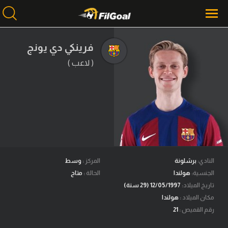
فرينكي دي يونج
( لاعب )
محتوى إخباري
الرئيسية
أخبار
مباريات
ميركاتو
فانتازي في الجول
النادي:
برشلونة
المركز :
وسط
الجنسية:
هولندا
الحالة :
متاح
مسابقة التوقعات
تاريخ الميلاد:
12/05/1997 (29 سنة)
مكان الميلاد :
هولندا
فيديوهات
رقم القميص :
21
عدسات