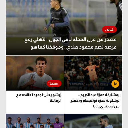
مصدر من غزل المحلة لـ في الجول: الأهلي رفع
عرضه لضم محمود صلاح.. وموقفنا كما هو
بمشاركة حمزة عبد الكريم..
إيشو يعلن تجديد تعاقده مع
برشلونة يهزم نوتنجهام ويخسر
الزمالك
من أودينيزي وديا