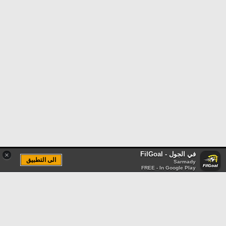
في الجول - FilGoal
×
الى التطبيق
Sarmady
FREE - In Google Play