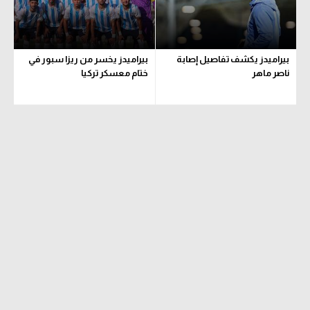
بيراميدز يكشف تفاصيل إصابة
بيراميدز يخسر من ريزا سبور في
ناصر ماهر
ختام معسكر تركيا