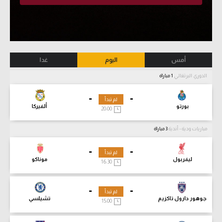
أمس
اليوم
غدا
الدوري البرتغالي
1 مباراة
-
-
لم تبدأ
بورتو
ألفيركا
20:00
مباريات ودية - أندية
3 مباراة
-
-
لم تبدأ
ليفربول
موناكو
16:30
-
-
لم تبدأ
جوهور دارول تاكزيم
تشيلسي
15:00