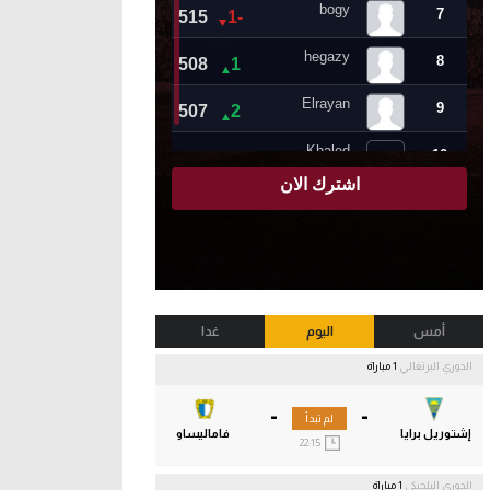
أمس
اليوم
غدا
الدوري البرتغالي
1 مباراة
-
-
لم تبدأ
إشتوريل برايا
فاماليساو
22:15
الدوري البلجيكي
1 مباراة