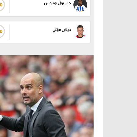
جان بول بوتيوس
0
ديلان فيتني
0