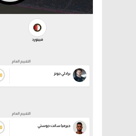
فيينورد
التقييم العام
برادلي جونز
0
التقييم العام
جيرميا سانت جوستي
0