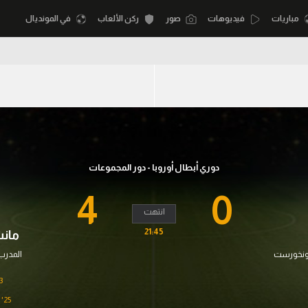
مباريات
فيديوهات
صور
ركن الألعاب
في المونديال
أقسام
أمم إفريقيا
الكرة المصرية
كرة السلة الأمر
الدوري المصري
لمصري
كرة سلة
الكرة الأوروبية
دوري أبطال أوروبا - دور المجموعات
نجليزي الممتاز
كرة يد
الكرة الإفريقية
4
0
إسباني
كرة طائرة
انتهت
منتخب مصر
21:45
مان
إيطالي
الوطن العربي
سعودي في الجول
رونخورست
المدرب
في المونديال
لماني
الدوري الإنجليزي
'
رياضة نسائية
لفرنسي
الدوري الإسباني
25'