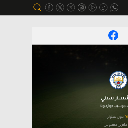
أقسام خاصة
Gamers
يكية
ميركاتو
تحقيق في الجول
تقرير في الجول
تحليل في الجول
شستر سيتي
حكايات في الجول
:
جوسيب جوارديولا
كويز في الجول
63
جون ستونز
جابريل جيسوس
فيديو في الجول