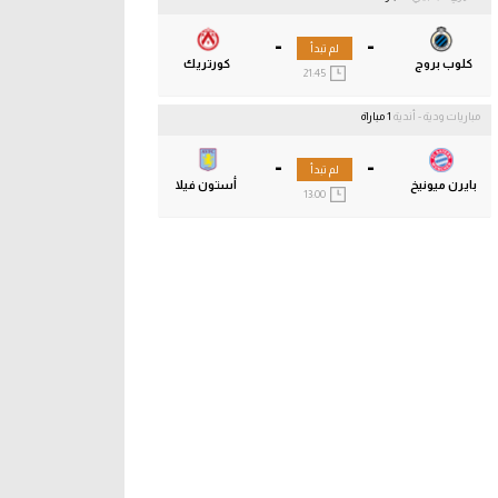
-
-
لم تبدأ
كلوب بروج
كورتريك
21:45
مباريات ودية - أندية
1 مباراة
-
-
لم تبدأ
بايرن ميونيخ
أستون فيلا
13:00