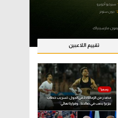
سيرخيو أجويرو
2
جون ستونز
ون مارسينياك
تقييم اللاعبين
مصدر من الزمالك لـ في الجول: تسريب خطاب
بيزيرا يصب في صالحنا.. وقرارنا نهائي