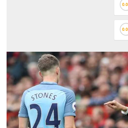
0.0
0.0