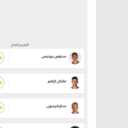
التقييم العام
ستيفين بيرجيس
0
مايكل كرامير
0
سام لارسون
0