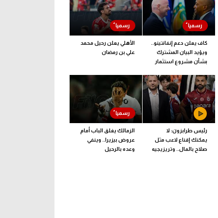
كاف يعلن دعم إنفانتينو..
الأهلي يعلن رحيل محمد
ويؤيد البيان المشترك
علي بن رمضان
بشأن مشروع استثمار
فيفا
رئيس طرابزون: لا
الزمالك يغلق الباب أمام
يمكنك إقناع لاعب مثل
عروض بيزيرا.. وينفي
صلاح بالمال.. وتريزيجيه
وعده بالرحيل
لعب دورا إيجابيا