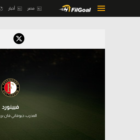
مصر
أخبار
محتوى إخباري
بطولات
الرئيسية
أمريكا 2026
أخبار
الدوري ا
مباريات
الدوري الإ
ميركاتو
الدوري ال
فانتازي في الجول
فيينورد
الدوري ال
مسابقة التوقعات
المدرب:
جيوفاني فان ب
الدوري الأ
فيديوهات
الدوري ا
عدسات