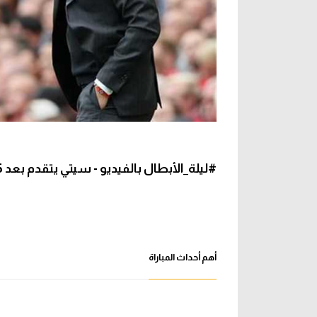
#ليلة_الأبطال بالفيديو - سيتي يتقدم بعد 95 ثانية على فينورد ويلحق به رقما تاريخيا
أهم أحداث المباراة