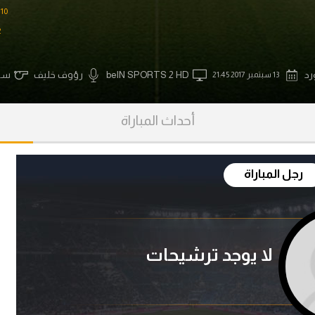
آسيا
10'
دوري أبطال أوروبا
لسعودي للمحترفين
'
أمريكا
القسم الثاني
ل أوروبا
ركن الألعاب
رد
beIN SPORTS 2 HD
رؤوف خليف
سيم
13 سبتمبر 2017 21:45
رياضات أخرى
ل إفريقيا
أحداث المباراة
رجل المباراة
لا يوجد ترشيحات