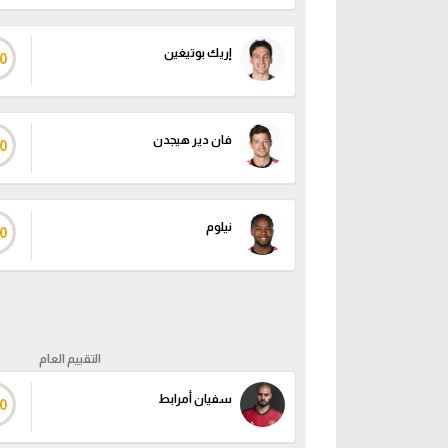
إريك بوتيغين
0
فان دير هيجدن
0
نيلوم
0
التقييم العام
سفيان أمرابط
0