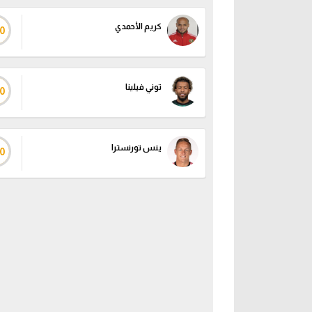
كريم الأحمدي
0
توني فيلينا
0
ينس تورنسترا
0