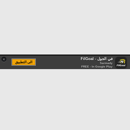
في الجول - FilGoal
×
الى التطبيق
Sarmady
FREE - In Google Play