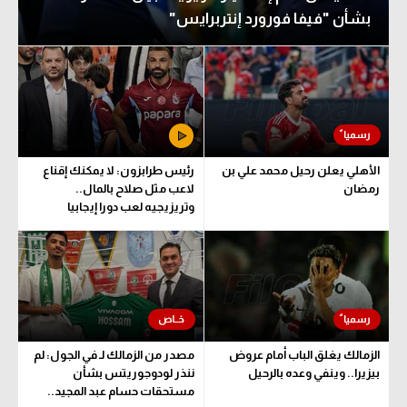
بشأن "فيفا فورورد إنتربرايس"
الدوري السعودي للمحترفين
الدوري السعودي للمحترفين
دوري أبطال أوروبا
دوري أبطال أوروبا
دوري أبطال إفريقيا
دوري أبطال إفريقيا
كل البطولات
كل البطولات
الأهلي يعلن رحيل محمد علي بن
رئيس طرابزون: لا يمكنك إقناع
أقسام
رمضان
لاعب مثل صلاح بالمال..
وتريزيجيه لعب دورا إيجابيا
الكرة المصرية
أقسام
الدوري المصري
الكرة المصرية
الكرة الأوروبية
الدوري المصري
الكرة الإفريقية
الكرة الأوروبية
الزمالك يغلق الباب أمام عروض
مصدر من الزمالك لـ في الجول: لم
منتخب مصر
الكرة الإفريقية
بيزيرا.. وينفي وعده بالرحيل
ننذر لودوجوريتس بشأن
مستحقات حسام عبد المجيد..
سعودي في الجول
منتخب مصر