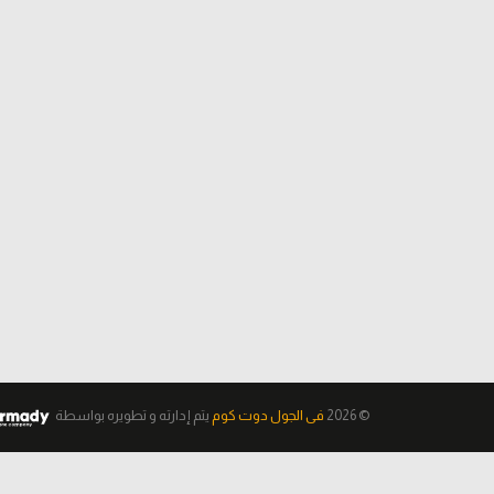
© 2026
فى الجول دوت كوم
يتم إدارته و تطويره
بواسطة