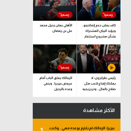
كاف يعلن دعم إنفانتينو..
الأهلي يعلن رحيل محمد
ويؤيد البيان المشترك
علي بن رمضان
بشأن مشروع استثمار
فيفا
رئيس طرابزون: لا
الزمالك يغلق الباب أمام
يمكنك إقناع لاعب مثل
عروض بيزيرا.. وينفي
صلاح بالمال.. وتريزيجيه
وعده بالرحيل
لعب دورا إيجابيا
الأكثر مشاهدة
بيزيرا: الزمالك لم يلتزم بوعده معي.. وكنت
1