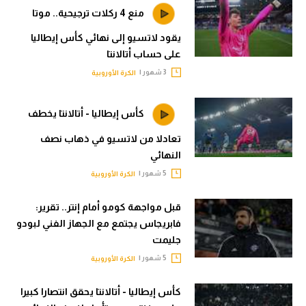
حكايات في الجول
منع 4 ركلات ترجيحية.. موتا
تحليل في الجول
كويز في الجول
يقود لاتسيو إلى نهائي كأس إيطاليا
حكايات في الجول
على حساب أتالانتا
فيديو في الجول
3 شهور |
كويز في الجول
الكرة الأوروبية
فيديو في الجول
كأس إيطاليا - أتالانتا يخطف
تعادلا من لاتسيو في ذهاب نصف
النهائي
5 شهور |
الكرة الأوروبية
قبل مواجهة كومو أمام إنتر.. تقرير:
فابريجاس يجتمع مع الجهاز الفني لبودو
جليمت
5 شهور |
الكرة الأوروبية
كأس إيطاليا - أتالانتا يحقق انتصارا كبيرا