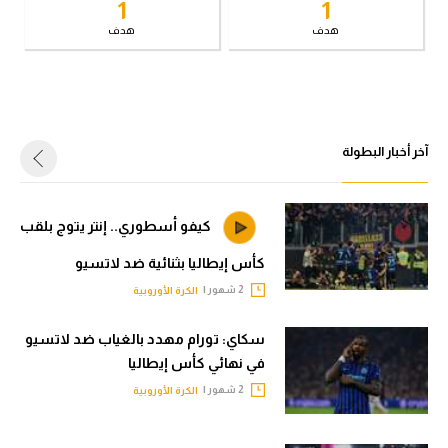
1
1
في المونديال
الوطن العربي
هدف
هدف
رياضة نسائية
في المونديال
آسيا
رياضة نسائية
أمريكا
آسيا
آخر أخبار البطولة
ركن الألعاب
أمريكا
ركن الألعاب
أقسام خاصة
كيفو أسطوري.. إنتر يتوج بلقب
Gamers
كأس إيطاليا بثنائية ضد لاتسيو
أقسام خاصة
2 شهور |
الكرة الأوروبية
ميركاتو
Gamers
تحقيق في الجول
سكاي: تورام مهدد بالغياب ضد لاتسيو
ميركاتو
في نهائي كأس إيطاليا
تقرير في الجول
2 شهور |
الكرة الأوروبية
تحقيق في الجول
تحليل في الجول
تقرير في الجول