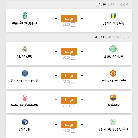
الدوري البرتغالي
1 مباراة
-
-
لم تبدأ
إشتريلا أمادورا
سبورتنج لشبونة
22:30
مباريات ودية - أندية
4 مباراة
-
-
لم تبدأ
فرينكفاروزي
ريال مدريد
20:00
-
-
لم تبدأ
مانشستر يونايتد
باريس سان جيرمان
18:00
-
-
لم تبدأ
برشلونة
نوتنجهام فورست
22:00
-
-
لم تبدأ
تشايكور ريزه سبور
بيراميدز
15:00