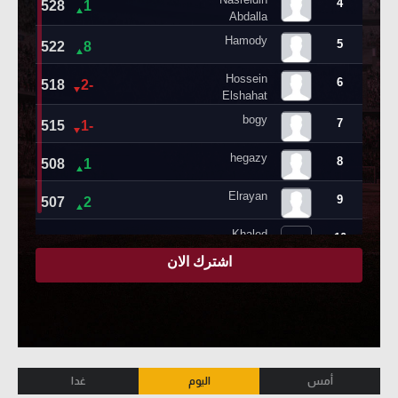
أمس
اليوم
غدا