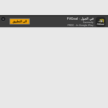
في الجول - FilGoal
×
الى التطبيق
Sarmady
FREE - In Google Play