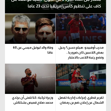
كاف على تنظيم كأس إفريقيا تحت 23 عاما
مدرب أوفييدو: هيثم حسن؟ رحيل
وفاة والد ليونيل ميسي عن 68
بعض اللاعبين كان ضروريا..
عامًا
ونضع رغبة اللاعب بالاعتبار
تقرير قطري: إجراءات إدارية تفصل
وزيرة تركية: كنا نتمنى أن يرتدي
الشمال عن إعلان ضم بن رمضان
محمد صلاح قميص بشكتاش