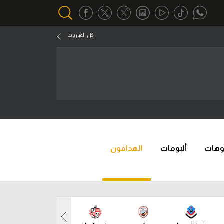
كل المباريات
أقسام خاصة
Gamers
يكية
ميركاتو
ل
تحقيق في الجول
تقرير في الجول
وهات
ألبومات
الهدافون
ل
تحليل في الجول
جول
حكايات في الجول
كويز في الجول
ل
فيديو في الجول