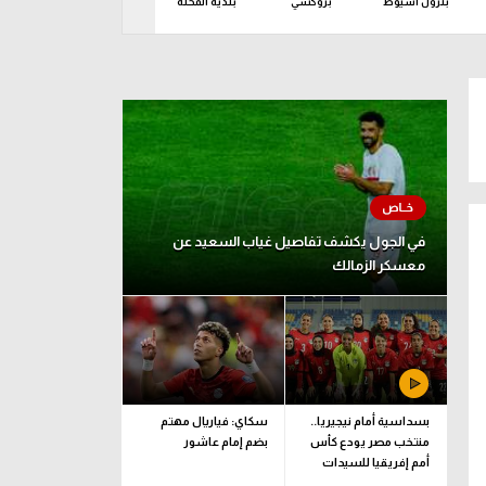
بترول أسيوط
بروكسي
بلدية المحلة
ديروط
راية ا
في الجول يكشف تفاصيل غياب السعيد عن
معسكر الزمالك
بسداسية أمام نيجيريا..
سكاي: فياريال مهتم
منتخب مصر يودع كأس
بضم إمام عاشور
أمم إفريقيا للسيدات