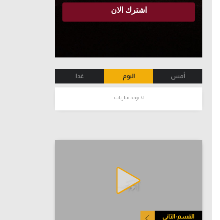
أمس
اليوم
غدا
لا يوجد مباريات
القسم-الثاني