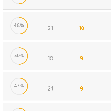
48%
21
10
50%
18
9
43%
21
9