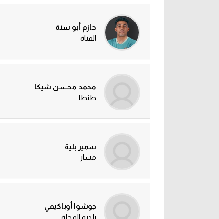
حازم أبو سنة
القناة
محمد محسن شيكا
طنطا
سمير بلية
مسار
جوشوا أوباكيمي
بلدية المحلة