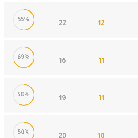
آسيا
55%
أمريكا
22
12
ركن الألعاب
69%
16
11
58%
19
11
50%
20
10