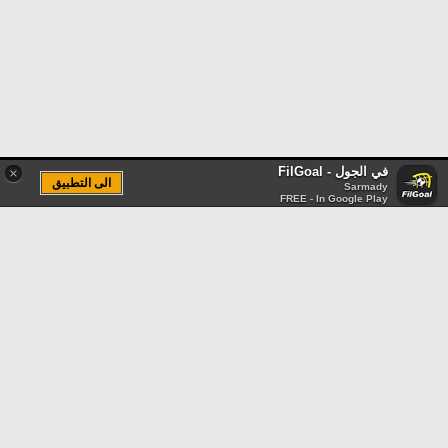
في الجول - FilGoal
×
الى التطبيق
Sarmady
FREE - In Google Play