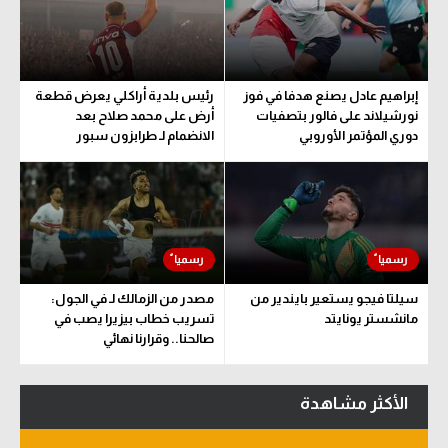
سعودي في الجول
الدوري الإنجليزي
إبراهيم عادل يصنع هدفا في فوز
رئيس بلدية أراكلي يعرض قطعة
الدوري الإسباني
نورشيلاند على فالور بتصفيات
أرض على محمد صلاح بعد
دوري المؤتمر الأوروبي
الانضمام لـ طرابزون سبور
دوري أبطال أوروبا
القسم الثاني
رياضات أخرى
أمم إفريقيا
سيلتا فيجو يستعير بايندير من
مصدر من الزمالك لـ في الجول:
كرة السلة الأمريكية
مانشستر يونايتد
تسريب خطاب بيزيرا يصب في
صالحنا.. وقرارنا نهائي
كرة سلة
كرة يد
الأكثر مشاهدة
كرة طائرة