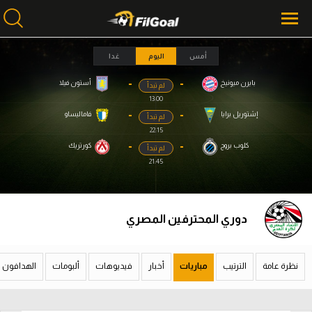
أمس
اليوم
غدا
-
-
بايرن ميونيخ
أستون فيلا
لم تبدأ
محتوى إخباري
محتوى إخباري
13:00
الرئيسية
الرئيسية
-
-
إشتوريل برايا
فاماليساو
لم تبدأ
22:15
أخبار
أخبار
-
-
كلوب بروج
كورتريك
لم تبدأ
21:45
مباريات
مباريات
ميركاتو
ميركاتو
دوري المحترفين المصري
فانتازي في الجول
فانتازي في الجول
مسابقة التوقعات
مسابقة التوقعات
نظرة عامة
الترتيب
مباريات
أخبار
فيديوهات
ألبومات
الهدافون
فيديوهات
فيديوهات
عدسات
عدسات