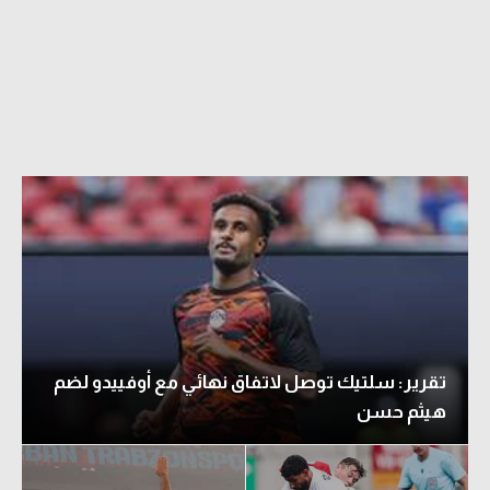
الدوري السعودي للمحترفين
دوري أبطال أوروبا
دوري أبطال إفريقيا
كل البطولات
أقسام
الكرة المصرية
الدوري المصري
تقرير: سلتيك توصل لاتفاق نهائي مع أوفييدو لضم
الكرة الأوروبية
هيثم حسن
الكرة الإفريقية
منتخب مصر