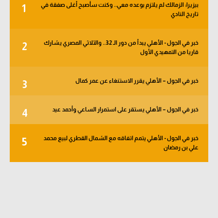
بيزيرا: الزمالك لم يلتزم بوعده معي.. وكنت سأصبح أغلى صفقة في
1
الوطن العربي
تاريخ النادي
في المونديال
خبر في الجول - الأهلي يبدأ من دور الـ 32.. والثلاثي المصري يشارك
2
رياضة نسائية
قاريا من التمهيدي الأول
آسيا
خبر في الجول – الأهلي يقرر الاستنغاء عن عمر كمال
3
أمريكا
ركن الألعاب
خبر في الجول – الأهلي يستقر على استمرار الساعي وأحمد عيد
4
خبر في الجول - الأهلي يتمم اتفاقه مع الشمال القطري لبيع محمد
5
أقسام خاصة
علي بن رمضان
Gamers
ميركاتو
تحقيق في الجول
تقرير في الجول