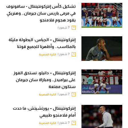
حكايات في الجول
تشكيل كأس إنتركونتيننتال - سافونوف
تحليل في الجول
كويز في الجول
في مرمى باريس سان جيرمان.. وهنريكي
حكايات في الجول
يقود هجوم فلامنجو
فيديو في الجول
7 شهور |
كويز في الجول
إنتركونتيننتال – الجباس: البطولة مليئة
فيديو في الجول
بالمكاسب.. وأظهرنا للجميع قوتنا
7 شهور |
الكرة المصرية
إنتركونتيننتال – دانيلو: نستحق الفوز
على بيراميدز.. ومباراة سان جيرمان
ستكون ممتعة
7 شهور |
الكرة المصرية
إنتركونتيننتال – يورتشيتش: ما حدث
أمام فلامنجو طبيعي
7 شهور |
الكرة المصرية