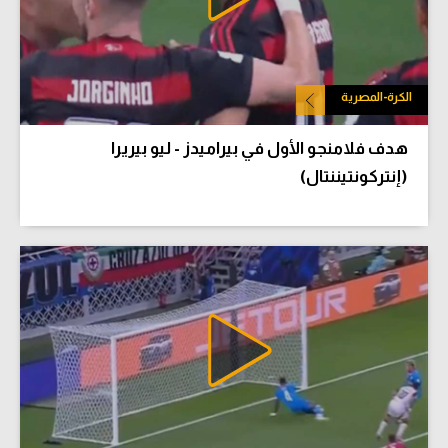
الكرة-المصرية
هدف فلامنجو الأول في بيراميدز - ليو بيريرا
(إنتركونتيننتال)