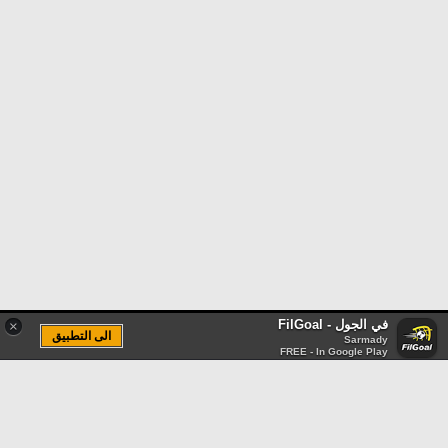
في الجول - FilGoal
×
الى التطبيق
Sarmady
FREE - In Google Play