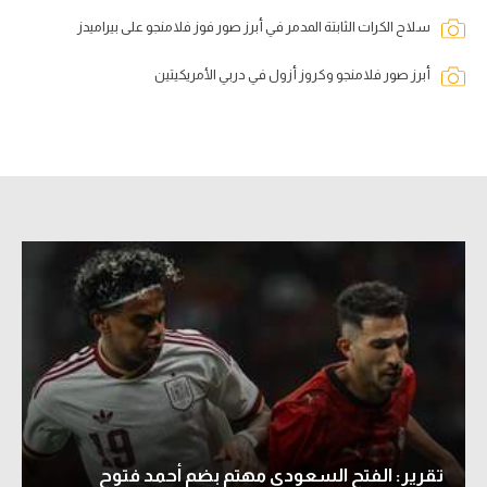
سلاح الكرات الثابتة المدمر في أبرز صور فوز فلامنجو على بيراميدز
أبرز صور فلامنجو وكروز أزول في دربي الأمريكيتين
تقرير: الفتح السعودي مهتم بضم أحمد فتوح