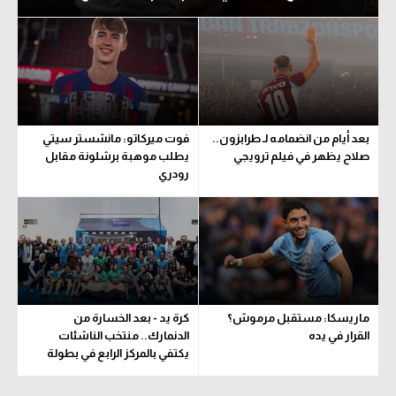
بعد أيام من انضمامه لـ طرابزون..
فوت ميركاتو: مانشستر سيتي
صلاح يظهر في فيلم ترويجي
يطلب موهبة برشلونة مقابل
رودري
ماريسكا: مستقبل مرموش؟
كرة يد - بعد الخسارة من
القرار في يده
الدنمارك.. منتخب الناشئات
يكتفي بالمركز الرابع في بطولة
العالم