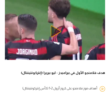
هدف فلامنجو الأول في بيراميدز - ليو بيريرا (إنتركونتيننتال)
أهداف فوز فلامنجو على كروز أزول 2-1 (كأس إنتركونتيننتال)