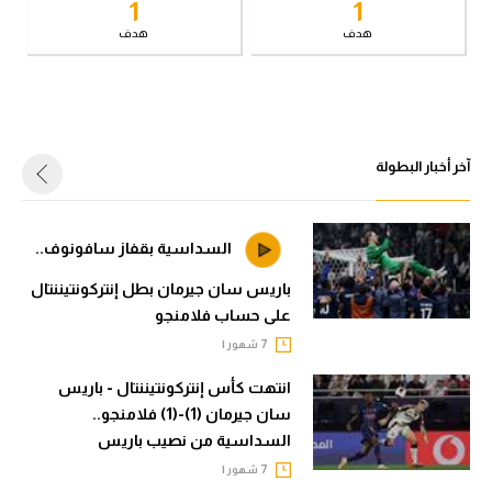
1
1
في المونديال
الوطن العربي
هدف
هدف
رياضة نسائية
في المونديال
آسيا
رياضة نسائية
أمريكا
آسيا
آخر أخبار البطولة
ركن الألعاب
أمريكا
ركن الألعاب
أقسام خاصة
السداسية بقفاز سافونوف..
Gamers
باريس سان جيرمان بطل إنتركونتيننتال
على حساب فلامنجو
أقسام خاصة
ميركاتو
7 شهور |
Gamers
تحقيق في الجول
انتهت كأس إنتركونتيننتال - باريس
ميركاتو
تقرير في الجول
سان جيرمان (1)-(1) فلامنجو..
تحقيق في الجول
السداسية من نصيب باريس
تحليل في الجول
7 شهور |
تقرير في الجول