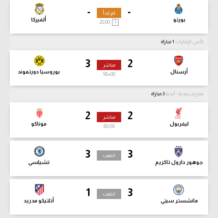
-
-
لم تبدأ
بورتو
ألفيركا
20:00
كأس الإمارات
1 مباراة
3
2
مباشر
أرسنال
بوروسيا دورتموند
90
+00
مباريات ودية - أندية
3 مباراة
2
2
مباشر
ليفربول
موناكو
60:08
3
3
انتهت
جوهور دارول تاكزيم
تشيلسي
1
3
انتهت
مانشستر سيتي
أتلتيكو مدريد