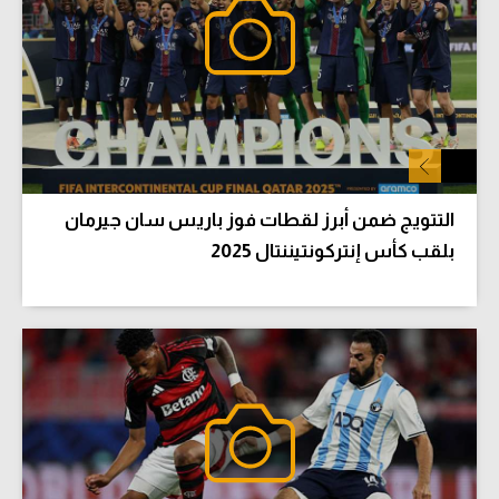
التتويج ضمن أبرز لقطات فوز باريس سان جيرمان
بلقب كأس إنتركونتيننتال 2025