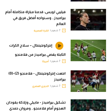
فيليبي لويس: قدمنا مباراة متكاملة أمام
بيراميدز.. وسنواجه أفضل فريق في
العالم
7 شهور |
الكرة المصرية
إنتركونتيننتال – سلاح الكرات
الثابتة يقصي بيراميدز من فلامنجو
7 شهور |
أمريكا
انتهت إنتركونتيننتال - فلامنجو (2)-(0)
بيراميدز
7 شهور |
الدوري المصري
تشكيل بيراميدز - ماييلي وزلاكة يقودان
الهجوم أمام فلامنجو.. ومروان حمدي