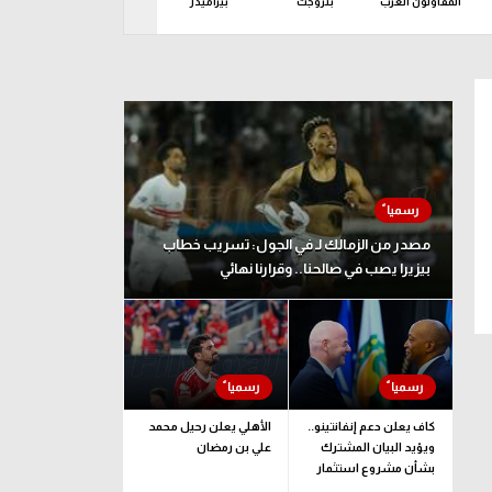
المقاولون العرب
بتروجت
بيراميدز
حرس الحدود
ز
ين 10 أغسطس
مصدر من الزمالك لـ في الجول: تسريب خطاب
بيزيرا يصب في صالحنا.. وقرارنا نهائي
كاف يعلن دعم إنفانتينو..
الأهلي يعلن رحيل محمد
ويؤيد البيان المشترك
علي بن رمضان
بشأن مشروع استثمار
فيفا