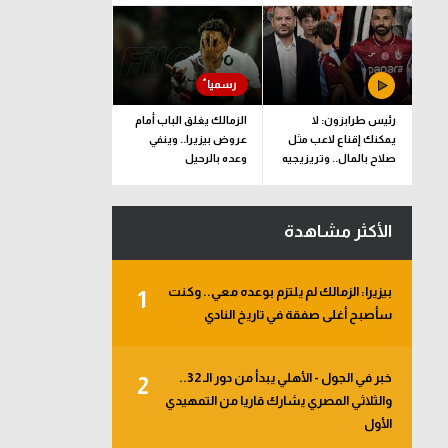
رئيس طرابزون: لا
الزمالك يغلق الباب أمام
يمكنك إقناع لاعب مثل
عروض بيزيرا.. وينفي
صلاح بالمال.. وتريزيجيه
وعده بالرحيل
لعب دورا إيجابيا
الأكثر مشاهدة
بيزيرا: الزمالك لم يلتزم بوعده معي.. وكنت
1
سأصبح أغلى صفقة في تاريخ النادي
خبر في الجول - الأهلي يبدأ من دور الـ 32..
2
والثلاثي المصري يشارك قاريا من التمهيدي
الأول