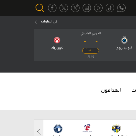
كل المباريات
الدوري البلجيكي
-
-
أقسام خاصة
Gamers
كلوب بروج
كورتريك
لم تبدأ
يكية
21:45
ميركاتو
تحقيق في الجول
تقرير في الجول
ت
الهدافون
تحليل في الجول
حكايات في الجول
كويز في الجول
فيديو في الجول