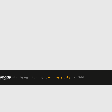
© 2026
فى الجول دوت كوم
يتم إدارته و تطويره
بواسطة