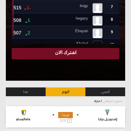
أمس
اليوم
غدا
الدوري البرتغالي
1 مباراة
-
-
لم تبدأ
إشتوريل برايا
فاماليساو
22:15