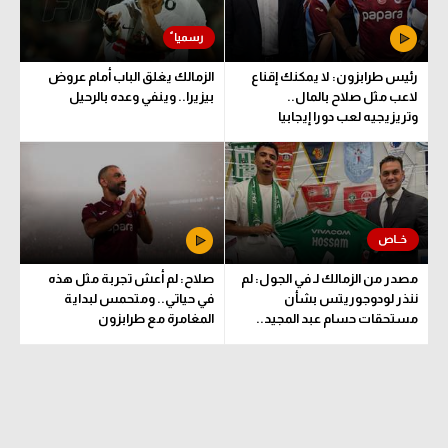
رئيس طرابزون: لا يمكنك إقناع
الزمالك يغلق الباب أمام عروض
لاعب مثل صلاح بالمال..
بيزيرا.. وينفي وعده بالرحيل
وتريزيجيه لعب دورا إيجابيا
مصدر من الزمالك لـ في الجول: لم
صلاح: لم أعش تجربة مثل هذه
ننذر لودوجوريتس بشأن
في حياتي.. ومتحمس لبداية
مستحقات حسام عبد المجيد..
المغامرة مع طرابزون
وهذا الموعد المتفق عليه