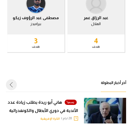
في المونديال
الوطن العربي
رياضة نسائية
في المونديال
عبد الرزاق عمر
مصطفى عبد الرؤوف زيكو
الهلال
بيراميدز
آسيا
رياضة نسائية
3
4
أمريكا
آسيا
هدف
هدف
ركن الألعاب
أمريكا
ركن الألعاب
أقسام خاصة
Gamers
آخر أخبار البطولة
أقسام خاصة
ميركاتو
Gamers
تحقيق في الجول
هاني أبو ريدة يطلب زيادة عدد
ميركاتو
تقرير في الجول
الأندية في دوري الأبطال والكونفدرالية
تحقيق في الجول
28 ايام |
الكرة الإفريقية
تحليل في الجول
تقرير في الجول