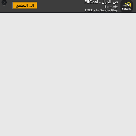
في الجول - FilGoal
×
الى التطبيق
Sarmady
FREE - In Google Play