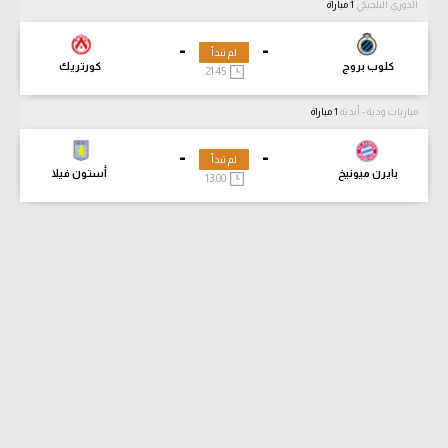
الدوري البلجيكي
1 مباراة
-
-
لم تبدأ
كلوب بروج
كورتريك
21:45
مباريات ودية - أندية
1 مباراة
-
-
لم تبدأ
بايرن ميونيخ
أستون فيلا
13:00