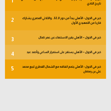
1
تاريخ النادي
الوطن العربي
في المونديال
خبر في الجول - الأهلي يبدأ من دور الـ 32.. والثلاثي المصري يشارك
2
قاريا من التمهيدي الأول
رياضة نسائية
آسيا
خبر في الجول – الأهلي يقرر الاستنغاء عن عمر كمال
3
أمريكا
خبر في الجول – الأهلي يستقر على استمرار الساعي وأحمد عيد
4
ركن الألعاب
خبر في الجول - الأهلي يتمم اتفاقه مع الشمال القطري لبيع محمد
5
أقسام خاصة
علي بن رمضان
Gamers
ميركاتو
تحقيق في الجول
تقرير في الجول