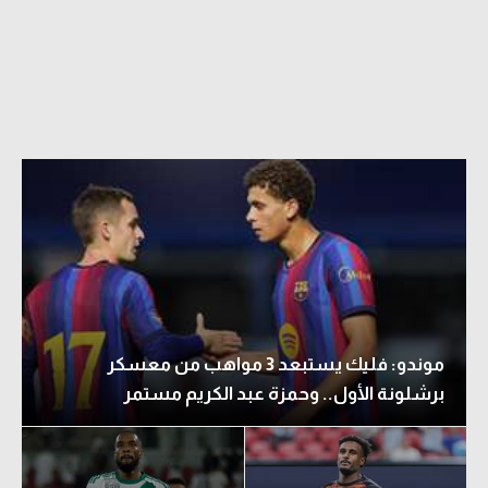
الدوري السعودي للمحترفين
دوري أبطال أوروبا
دوري أبطال إفريقيا
كل البطولات
أقسام
الكرة المصرية
الدوري المصري
موندو: فليك يستبعد 3 مواهب من معسكر
الكرة الأوروبية
برشلونة الأول.. وحمزة عبد الكريم مستمر
الكرة الإفريقية
منتخب مصر