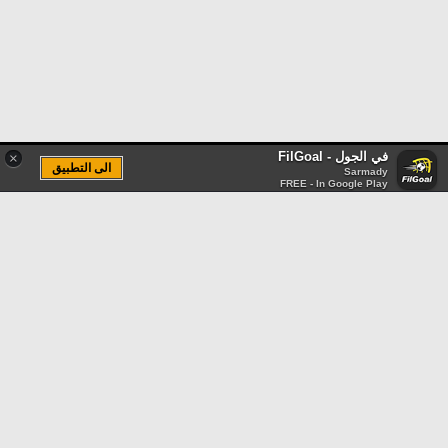
في الجول - FilGoal
×
الى التطبيق
Sarmady
FREE - In Google Play