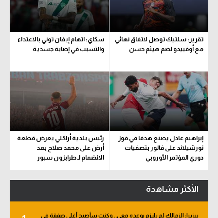
سعودي في الجول
الدوري الإنجليزي
تقرير: سلتيك توصل لاتفاق نهائي
سكاي: اتهام إيفان توني بالاعتداء
مع أوفييدو لضم هيثم حسن
والتسبب في إصابة جسدية
الدوري الإسباني
دوري أبطال أوروبا
القسم الثاني
رياضات أخرى
أمم إفريقيا
إبراهيم عادل يصنع هدفا في فوز
رئيس بلدية أراكلي يعرض قطعة
نورشيلاند على فالور بتصفيات
أرض على محمد صلاح بعد
كرة السلة الأمريكية
دوري المؤتمر الأوروبي
الانضمام لـ طرابزون سبور
كرة سلة
الأكثر مشاهدة
كرة يد
كرة طائرة
بيزيرا: الزمالك لم يلتزم بوعده معي.. وكنت سأصبح أغلى صفقة في