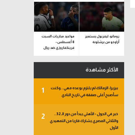
رومانو: ليفربول يستعير
مواعيد مباريات السبت
أراوخو من برشلونة
8 أغسطس -
فرينكفاروزي ضد ريال
مدريد.. ودربي إيطاليا
الأكثر مشاهدة
بيزيرا: الزمالك لم يلتزم بوعده معي.. وكنت
1
سأصبح أغلى صفقة في تاريخ النادي
خبر في الجول - الأهلي يبدأ من دور الـ 32..
2
والثلاثي المصري يشارك قاريا من التمهيدي
الأول