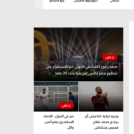
خيتافي
ديبورتيفو ألافيس
رايو فايكانو
ريال أوفييدو
ريال 
مصدر من كاف لـ في الجول: تم الاستقرار على
تنظيم مصر لكأس إفريقيا تحت 23 عاما
وزيرة تركية: كنا نتمنى أن
خبر في الجول - الاتحاد
يرتدي محمد صلاح
السكندري يضم أنس
قميص بشكتاش
وائل