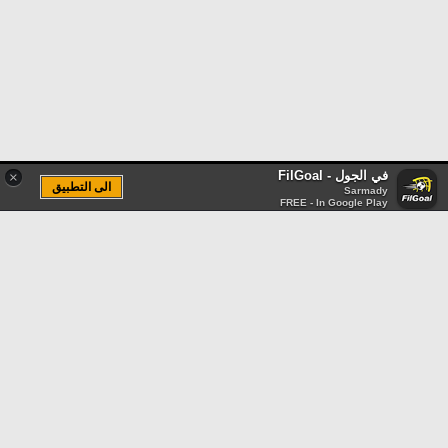
في الجول - FilGoal
×
الى التطبيق
Sarmady
FREE - In Google Play