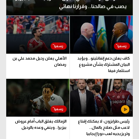
يصب في صالحنا.. وقرارنا نهائي
الدوري السعودي للمحترفين
الدوري السعودي للمحترفين
دوري أبطال أوروبا
دوري أبطال أوروبا
دوري أبطال إفريقيا
دوري أبطال إفريقيا
كل البطولات
كل البطولات
كاف يعلن دعم إنفانتينو.. ويؤيد
الأهلي يعلن رحيل محمد علي بن
أقسام
البيان المشترك بشأن مشروع
رمضان
استثمار فيفا
الكرة المصرية
أقسام
الدوري المصري
الكرة المصرية
الكرة الأوروبية
الدوري المصري
الكرة الإفريقية
الكرة الأوروبية
رئيس طرابزون: لا يمكنك إقناع
الزمالك يغلق الباب أمام عروض
منتخب مصر
الكرة الإفريقية
لاعب مثل صلاح بالمال..
بيزيرا.. وينفي وعده بالرحيل
وتريزيجيه لعب دورا إيجابيا
سعودي في الجول
منتخب مصر