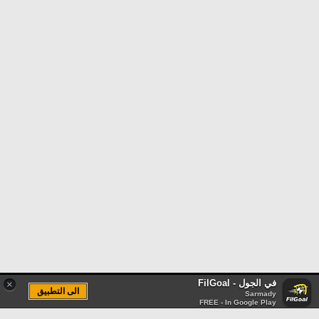
في الجول - FilGoal
×
الى التطبيق
Sarmady
FREE - In Google Play