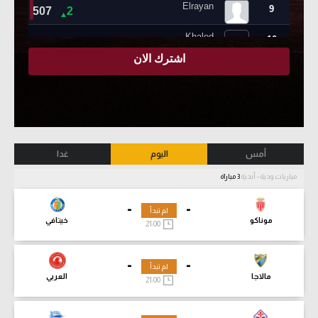
أمس
اليوم
غدا
مباريات ودية - أندية
3 مباراة
-
-
لم تبدأ
موناكو
خيتافي
21:00
-
-
لم تبدأ
مالاجا
العربي
21:00