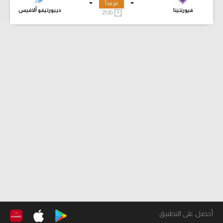
-
-
لم تبدأ
فيورنتينا
ديبورتيفو ألافيس
21:00
أحصل على التطبيق