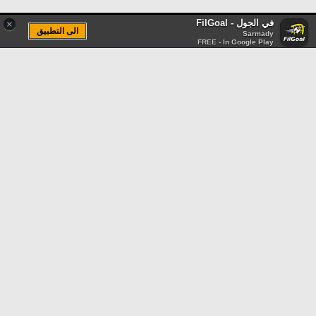
في الجول - FilGoal
×
الى التطبيق
Sarmady
FREE - In Google Play