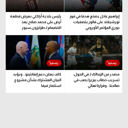
حكايات في الجول
تحليل في الجول
كويز في الجول
إبراهيم عادل يصنع هدفا في فوز
رئيس بلدية أراكلي يعرض قطعة
حكايات في الجول
نورشيلاند على فالور بتصفيات
أرض على محمد صلاح بعد
فيديو في الجول
دوري المؤتمر الأوروبي
الانضمام لـ طرابزون سبور
كويز في الجول
فيديو في الجول
مصدر من الزمالك لـ في الجول:
كاف يعلن دعم إنفانتينو.. ويؤيد
تسريب خطاب بيزيرا يصب في
البيان المشترك بشأن مشروع
صالحنا.. وقرارنا نهائي
استثمار فيفا