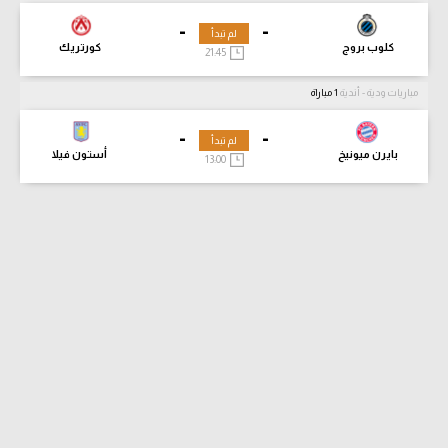
-
-
لم تبدأ
كلوب بروج
كورتريك
21:45
مباريات ودية - أندية
1 مباراة
-
-
لم تبدأ
بايرن ميونيخ
أستون فيلا
13:00