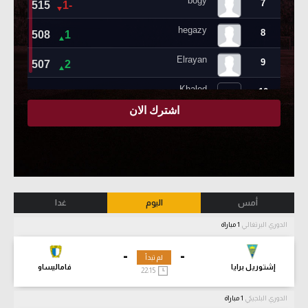
أمس
اليوم
غدا
الدوري البرتغالي
1 مباراة
-
-
لم تبدأ
إشتوريل برايا
فاماليساو
22:15
الدوري البلجيكي
1 مباراة